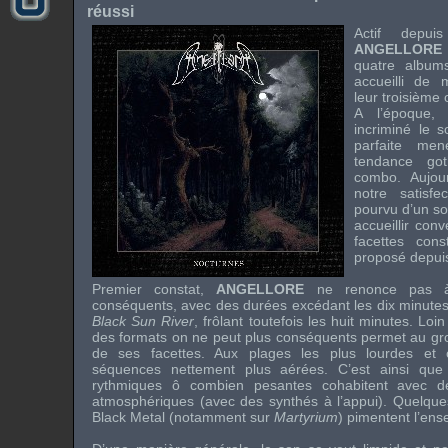
réussi
Actif depu
ANGELLORE
quatre album
accueilli de 
leur troisième 
A l’époque,
incriminé le s
parfaite m
tendance go
combo. Aujou
notre satisf
pourvu d’un s
accueillir con
facettes con
proposé depuis
Premier constat,
ANGELLORE
ne renonce pas à
conséquents, avec des durées excédant les dix minutes
Black Sun River
, frôlant toutefois les huit minutes. Loin
des formats on ne peut plus conséquents permet au gro
de ses facettes. Aux plages les plus lourdes et
séquences nettement plus aérées. C’est ainsi que
rythmiques ô combien pesantes cohabitent avec d
atmosphériques (avec des synthés à l’appui). Quelque
Black Metal (notamment sur
Martyrium
) pimentent l’ens