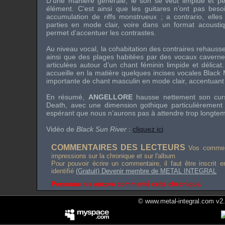
D’une manière générale, le son se veut limpide et p
élément. C’est ainsi que les guitares n’ont pas bes
accumulation de riffs monstrueux ; a contrario, ell
parties en mode clair, voire dans un format acoustiqu
permet d’accentuer les contrastes.
Au niveau vocal, la cohabitation des contraires rehauss
ainsi que des plages habitées par des vocaux cavern
articulées autour d’un chant féminin limpide et délica
accueille en la matière quelques incises vocales Black 
importante de chant masculin en mode clair, accentuant 
En résumé,
ANGELLORE
hausse nettement son cur
Death, avec une dimension gothique particulièrement
espérant que nous n’aurons pas à attendre trop longte
Vidéo de
Black Sun River
:
cliquez ici
COMMENTAIRES DES LECTEURS
Vos comment
impressions sur la chronique et sur l'album
Pour pouvoir écrire un commentaire, il faut être inscrit 
identifié
(Gratuit) Devenir membre de METAL INTEGRAL
Personne n'a encore commenté cette chronique.
© www.metal-integral.com v2.5