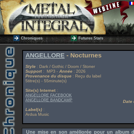
Chroniques
Futures Stars
ANGELLORE
- Nocturnes
Style
: Dark / Gothic / Doom / Stoner
Support
: MP3 -
Année
: 2026
Provenance du disque
: Reçu du label
5titre(s) - 55minute(s)
Site(s) Internet
:
ANGELLORE FACEBOOK
ANGELLORE BANDCAMP
Date 
Label(s)
:
Ardua Music
Une mise en son améliorée pour un album 