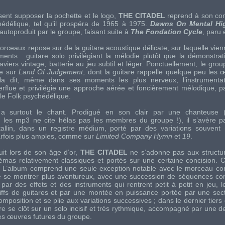
ent supposer la pochette et le logo,
THE CITADEL
reprend à son com
édélique, tel qu’il prospéra de 1965 à 1975.
Dawns On Mental Hi
utoproduit par le groupe, faisant suite à
The Fondation Cycle
, paru
rceaux repose sur de la guitare acoustique délicate, sur laquelle vien
ments : guitare solo privilégiant la mélodie plutôt que la démonstrat
laviers vintage, batterie au jeu subtil et léger. Ponctuellement, le gr
e sur
Land Of Judgement
, dont la guitare rappelle quelque peu les
la dit, même dans ses moments les plus nerveux, l’instrumentati
rflue et privilégie une approche aérée et foncièrement mélodique, pa
 le Folk psychédélique.
 a surtout le chant. Prodigué en son clair par une chanteuse (
les mp3 ne cite hélas pas les membres du groupe !), il s’avère pa
istallin, dans un registre médium, porté par des variations souven
arfois plus amples, comme sur
Limited Company Hymn
et
19
.
it lors de son âge d’or,
THE CITADEL
ne s’adonne pas aux structur
as relativement classiques et portés sur une certaine concision. Ce
. L’album comprend une seule exception notable avec le morceau con
e se montrer plus aventureux, avec une succession de séquences co
 par des effets et des instruments qui rentrent petit à petit en jeu, 
riffs de guitares et par une montée en puissance portée par une sec
osition et se plie aux variations successives ; dans le dernier tiers 
re se clôt sur un solo incisif et très rythmique, accompagné par une d
les œuvres futures du groupe.