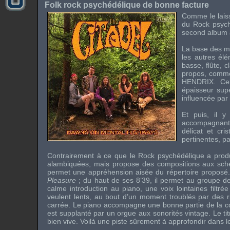
Folk rock psychédélique de bonne facture
Comme le laiss
du Rock psych
second album a
La base des mo
les autres élé
basse, flûte, c
propos, comm
HENDRIX
. Ce
épaisseur supe
influencée par
Et puis, il y
accompagnant 
délicat et cr
pertinentes, p
Contrairement à ce que le Rock psychédélique a produ
alambiquées, mais propose des compositions aux schém
permet une appréhension aisée du répertoire proposé
Pleasure
; du haut de ses 8’39, il permet au groupe d
calme introduction au piano, une voix lointaines filtrée
veulent lents, au bout d’un moment troublés par des 
carrée. Le piano accompagne une bonne partie de la comp
est supplanté par un orgue aux sonorités vintage. Le tit
bien vive. Voilà une piste sûrement à approfondir dans 