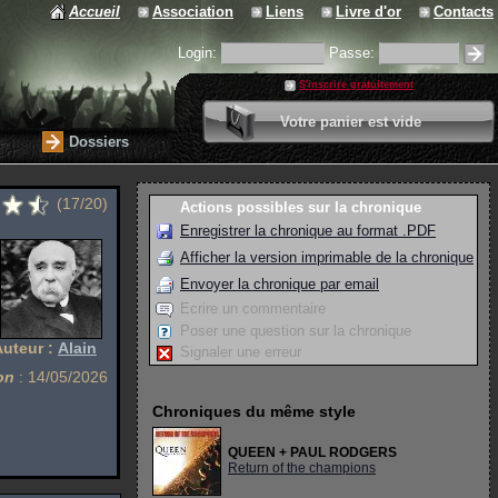
Accueil
Association
Liens
Livre d'or
Contacts
Login:
Passe:
S'inscrire gratuitement
0 article
Votre panier est vide
Valider votre panier
Dossiers
(17/20)
Actions possibles sur la chronique
Enregistrer la chronique au format .PDF
Afficher la version imprimable de la chronique
Envoyer la chronique par email
Ecrire un commentaire
Poser une question sur la chronique
Auteur :
Alain
Signaler une erreur
on
: 14/05/2026
Chroniques du même style
QUEEN + PAUL RODGERS
Return of the champions