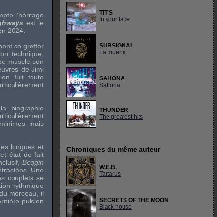
TIT'S
pte l’héritage
In your face
ghways
est le
 en 2024.
nent se greffer
SUBSIGNAL
La muerta
ion technique,
oupe muscle son
 œuvres de
Jimi
on fuit toute
SAHONA
rticulièrement
Sahona
la biographie
THUNDER
rticulièrement
The greatest hits
t minimes mais
es longues et
Chroniques du même auteur
t état de fait
clusif,
Beggin
W.E.B.
ntrastées. Une
Tartarus
les couplets se
tion rythmique
du morceau, il
SECRETS OF THE MOON
ernière pulsion
Black house