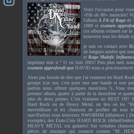
Voici l'occasion pour vous
«Fils de 80» musicien!
Vo
l'album
A Fit of Rage
de 
1989 et
examen approfo
ces albums existent sur l
trouverez tous les détails s
je suis en contact avec
DA
de longues années que nou
et
Rage Malefic Influen
imprimer zine n ° 11 en Juin 2001!
Puis plus tard, no
examen approfondi que
DAVID
nous a gracieusement
Alors pas besoin de dire que j'ai vraiment les Hard Roc
groupe (car oui, c'est pour moi une bande et non pa
parfois nous offrent quelques musiciens !)...
Vous tro
premier album, quatre à partir de la deuxième et quatre
plus de deux primes.
C'est vraiment un BEST OF! Se
Hard Rock ou de Heavy Metal, un lieu où les "Rif
merveilleuse et les chansons de profiter de tous l
sure!
Parfois vous trouverez NWOBHM influences (
Da
exemple), des États-Unis HARD ROCK (début
Dokke
HEAVY METAL cru guitares!
Sur certaines chanson
pièces de musique qui sonnent comme "M. HEN