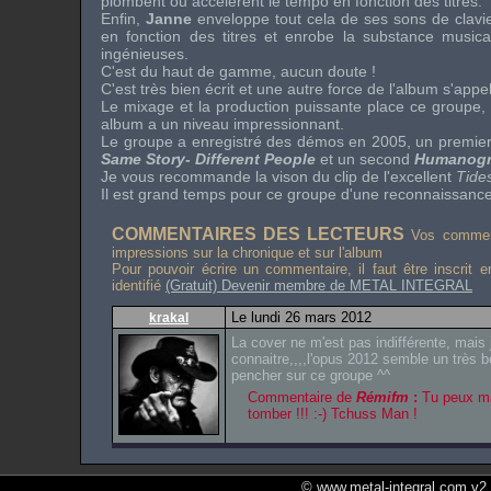
plombent ou accélèrent le tempo en fonction des titres.
Enfin,
Janne
enveloppe tout cela de ses sons de clavi
en fonction des titres et enrobe la substance music
ingénieuses.
C'est du haut de gamme, aucun doute !
C'est très bien écrit et une autre force de l'album s'appe
Le mixage et la production puissante place ce groupe,
album a un niveau impressionnant.
Le groupe a enregistré des démos en 2005, un premie
Same Story- Different People
et un second
Humanogr
Je vous recommande la vison du clip de l'excellent
Tide
Il est grand temps pour ce groupe d'une reconnaissance 
COMMENTAIRES DES LECTEURS
Vos comment
impressions sur la chronique et sur l'album
Pour pouvoir écrire un commentaire, il faut être inscrit 
identifié
(Gratuit) Devenir membre de METAL INTEGRAL
Le lundi 26 mars 2012
krakal
La cover ne m'est pas indifférente, mais
connaitre,,,,l'opus 2012 semble un très 
pencher sur ce groupe ^^
Commentaire de
Rémifm
:
Tu peux ma
tomber !!! :-) Tchuss Man !
© www.metal-integral.com v2.5