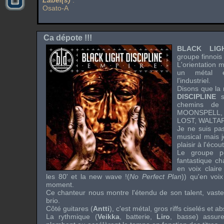
Label(s)
:
Osato-A
Ca dépote !!!
BLACK LIGH
groupe finnois
L'orientation
un métal é
l'industriel.
Disons que la
DISCIPLINE
se
chemins d
MOONSPELL
LOST
,
WALTAR
Je ne suis pas
musical mais j
plaisir à l'éco
Le groupe p
fantastique c
en voix claire
les 80' et la
new wave
!(
No Perfect Plan
)) qu'en voix
moment.
Ce chanteur nous montre l'étendu de son talent, vas
brio.
Côté guitares (
Antti
), c'est métal, gros
riffs
ciselés et ab
La rythmique (
Veikka
, batterie,
Liro
, basse) assure