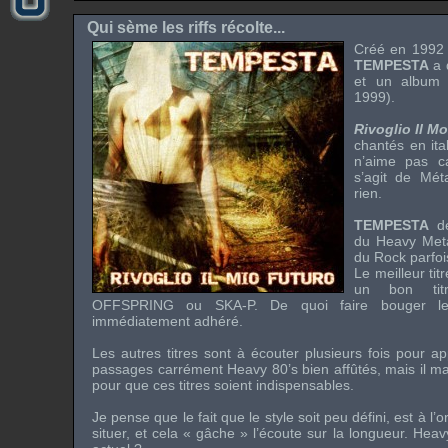
Qui sème les riffs récolte...
Créé en 1992 s
TEMPESTA
a 
et un album 
1999).
Rivoglio Il M
chantés en ita
n’aime pas ca
s’agit de
Méta
rien.
TEMPESTA
de
du
Heavy Met
du
Rock
parfoi
Le meilleur tit
un bon ti
OFFSPRING
ou
SKA-P
. De quoi faire bouger le
immédiatement adhéré.
Les autres titres sont à écouter plusieurs fois pour ap
passages carrément
Heavy 80’s
bien affûtés, mais il ma
pour que ces titres soient indispensables.
Je pense que le fait que le style soit peu défini, est à l’or
situer, et cela « gâche » l’écoute sur la longueur.
Heav