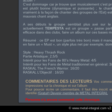
actuel ?
C’est dommage car je trouve que musicalement c’est pro
est plutôt bonne (dynamique et puissante) ; le chant
vraiment à la façon de chanter des groupes de l’Est) es
mauvais chant anglais.
A ses débuts le groupe semblait plus axé sur l
actuellement
TEMPESTA
est un groupe « passe parto
efficace dans des
clubs
, faire un album sur ces bases 
Résumé : ce
EP
est bon (parfois très bon) mais il ma
en faire un «
Must
», un style plus net par exemple; d
Style :
Heavy Thrash Rock
Partie Artistique: 2,5/5
Intérêt pour les Fans de
80’s Heavy Metal
: 4/5
Intérêt pour les Fans de Métal traditionnel en général: 3
RASKAL
The French Warrior
: 16/20
RASKAL L’Objectif : 16/20
COMMENTAIRES DES LECTEURS
Vos comment
impressions sur la chronique et sur l'album
Pour pouvoir écrire un commentaire, il faut être inscrit 
identifié
(Gratuit) Devenir membre de METAL INTEGRAL
Personne n'a encore commenté cette chronique.
© www.metal-integral.com v2.5