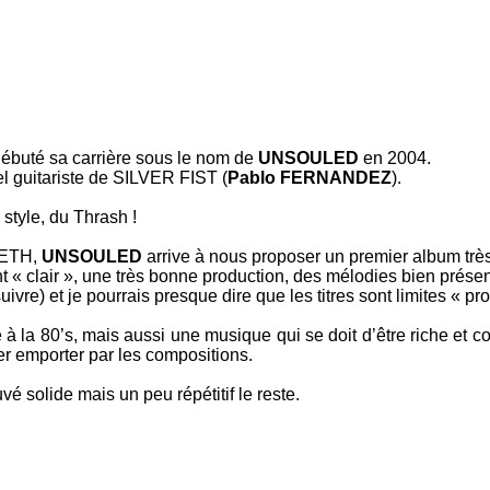
débuté sa carrière sous le nom de
UNSOULED
en 2004.
l guitariste de
SILVER FIST
(
Pablo FERNANDEZ
).
 style, du
Thrash
!
ETH
,
UNSOULED
arrive à nous proposer un premier album très 
 « clair », une très bonne production, des mélodies bien prése
ivre) et je pourrais presque dire que les titres sont limites « pro
 à la
80’s
, mais aussi une musique qui se doit d’être riche et 
er emporter par les compositions.
vé solide mais un peu répétitif le reste.