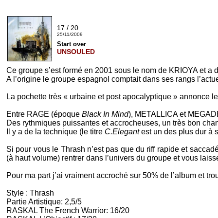
17 / 20
25/11/2009
Start over
UNSOULED
Ce groupe s’est formé en 2001 sous le nom de
KRIOYA
et a 
A l’origine le groupe espagnol comptait dans ses rangs l’actue
La pochette très « urbaine et post apocalyptique » annonce le
Entre
RAGE
(époque
Black In Mind
),
METALLICA
et
MEGAD
Des rythmiques puissantes et accrocheuses, un très bon chant
Il y a de la technique (le titre
C.Elegant
est un des plus dur à su
Si pour vous le
Thrash
n’est pas que du
riff
rapide et saccadé
(à haut volume) rentrer dans l’univers du groupe et vous laiss
Pour ma part j’ai vraiment accroché sur
50%
de l’album et trou
Style :
Thrash
Partie Artistique: 2,5/5
RASKAL
The French Warrior
: 16/20