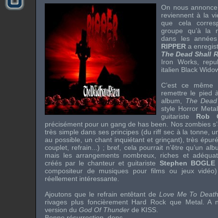
On nous annonce 
reviennent à la vi
que cela corresp
groupe qu’à la 
dans les années
RIPPER
a enregis
The Dead Shall R
Iron Works
, repu
italien
Black Wido
C’est ce même 
remettre le pied 
album,
The Dead
style
Horror Metal
guitariste
Rob
précisément pour un
gang
de
has been
. Nos zombies s
très simple dans ses principes (du
riff
sec à la tonne, u
au possible, un chant inquiétant et grinçant), très épuré
couplet, refrain...) ; bref, cela pourrait n’être qu’un a
mais les arrangements nombreux, riches et adéquats
créés par le chanteur et guitariste
Stephen BOGLE
compositeur de musiques pour films ou jeux vidéo)
réellement intéressante.
Ajoutons que le refrain entêtant de
Love Me To Deat
rivages plus foncièrement
Hard Rock
que Metal. A n
version du
God Of Thunder
de
KISS
.
Bonne résurrection, donc.