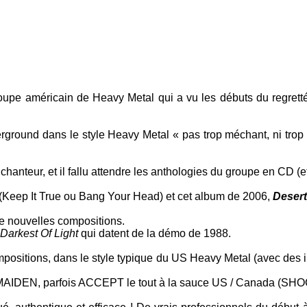
groupe américain de
Heavy Metal
qui a vu les débuts du regret
rground
dans le style
Heavy Metal
« pas trop méchant, ni trop 
anteur, et il fallu attendre les anthologies du groupe en CD (et 
(
Keep It True
ou
Bang Your Head
) et cet album de 2006,
Desert
de nouvelles compositions.
Darkest Of Light
qui datent de la
démo
de 1988.
positions, dans le style typique du
US Heavy Metal
(avec des i
MAIDEN
, parfois
ACCEPT
le tout à la sauce
US
/ Canada (
SHO