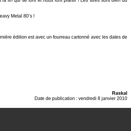
a fin qui se font et nous font plaisir ! Les titres sont bien du
eavy Metal 80’s
!
emière édition est avec un fourreau cartonné avec les dates de
Raskal
Date de publication : vendredi 8 janvier 2010