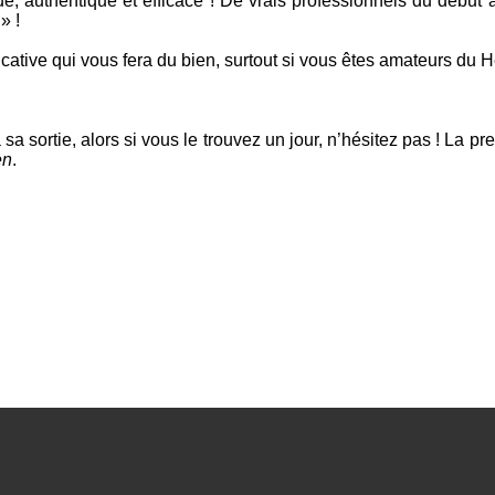
é, authentique et efficace ! De vrais professionnels du début à l
» !
ative qui vous fera du bien, surtout si vous êtes amateurs du
H
sortie, alors si vous le trouvez un jour, n’hésitez pas ! La pr
en
.