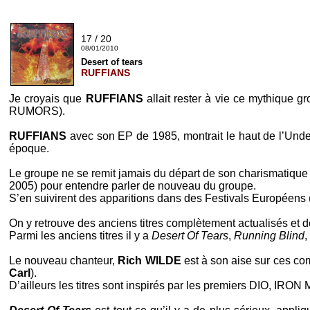
17 / 20
08/01/2010
Desert of tears
RUFFIANS
Je croyais que
RUFFIANS
allait rester à vie ce mythique 
RUMORS
).
RUFFIANS
avec son
EP
de 1985, montrait le haut de l’
Unde
époque.
Le groupe ne se remit jamais du départ de son charismatique ch
2005) pour entendre parler de nouveau du groupe.
S’en suivirent des apparitions dans des Festivals Européens 
On y retrouve des anciens titres complètement actualisés et 
Parmi les anciens titres il y a
Desert Of Tears
,
Running Blind
,
Le nouveau chanteur,
Rich WILDE
est à son aise sur ces com
Carl
).
D’ailleurs les titres sont inspirés par les premiers
DIO
,
IRON 