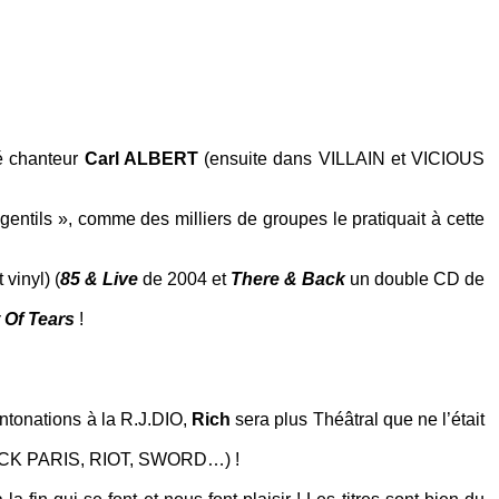
té chanteur
Carl ALBERT
(ensuite dans
VILLAIN
et
VICIOUS
gentils », comme des milliers de groupes le pratiquait à cette
vinyl) (
85 & Live
de 2004 et
There & Back
un double CD de
 Of Tears
!
ntonations à la
R.J.DIO
,
Rich
sera plus Théâtral que ne l’était
CK PARIS
,
RIOT
,
SWORD
…) !