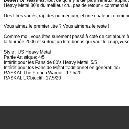
Desert Of Tears
est tout ce qu’il y a de plus sérieux, appliqu
Heavy Metal 80’s
du meilleur cru, pas de retour « commercial 
Des titres variés, rapides ou médium, et une chaleur communic
Vous aimez le premier titre ? Vous aimerez le reste !
Comme moi, vous êtes surement passé à coté de cet album à sa 
la tournée 2006 et surtout un titre bonus qui vaut le coup,
Ris
Style :
US Heavy Metal
Partie Artistique: 4/5
Intérêt pour les Fans de
80’s Heavy Metal
: 5/5
Intérêt pour les Fans de Métal traditionnel en général: 4/5
RASKAL
The French Warrior
: 17,5/20
RASKAL L’Objectif : 17,5/20