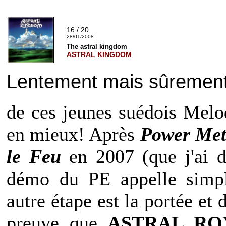
16 / 20
28/01/2008
The astral kingdom
ASTRAL KINGDOM
Lentement mais sûrement
de ces jeunes suédois Melo
en mieux! Après
Power Meta
le Feu
en 2007 (que j'ai d
démo du PE appelle simp
autre étape est la portée et 
preuve que
ASTRAL R