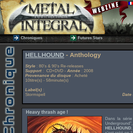
Chroniques
Futures Stars
HELLHOUND
- Anthology
Style
: 80's & 90's Re-releases
Support
: CD+DVD -
Année
: 2008
Provenance du disque
: Acheté
10titre(s) - 58minute(s)
Label(s)
:
Stormspell
Date 
Heavy thrash age !
Dans la série
Underground
HELLHOUND
s’est créé en 1