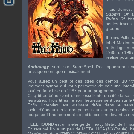
Trois
démos
Submit Or D
Ruins Of Yes
seules traces o
groupe.
Il aura fallu
label
Maximum
anthologie n
1985, de 1987 e
réalisé pour u
Anthology
sorti sur
StormSpell Rec
apportera une 
artistiquement que musicalement…
Vous aurez un
best of
des titres des
démos
(10 tit
vraiment sympa qui vous permettra de voir une intervi
joué en faux
Live
en 1987 pour un programme TV.
Cinq titres bénéficient d’une excellente qualité de s
les autres. Trois titres ne sont heureusement pas sur l
Enfin l’interview est vraiment drôle dans le sens
look...d'époque) et le groupe sont quelque peu coincé e
fougueux
Thrashers
sont de petits écoliers devant la m
HELLHOUND
est un mélange de
Heavy Metal
, de
Thra
En résumé il y a un peu de
METALLICA
(
Kill’Em All
), 
No Mercy
), du
ANTHRAX
(
Fistful Of Metal
) ou
OVERKIL