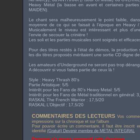
Heavy Métal
(la basse en avant et certaines parties
MAIDEN
).
Le chant sera malheureusement le point faible, dans
moyenne de ce qui se faisait à l’époque en
Heavy /
Musicalement le niveau est intéressant et plus d’u
l’envie de secouer la crinière !
Les soli et les parties musicales sont soignés et efficace
Pour des titres restés à l’état de
démos
, la production
les dix titres proposés méritaient une sortie CD digne d
Les amateurs d’
Underground
ne seront pas trop déran
A découvrir si vous faites partie de ceux là !
Style :
Heavy Thrash 80’s
Partie Artistique: 5/5
Intérêt pour les Fans de
80’s Heavy Metal
: 5/5
Intérêt pour les Fans de Métal traditionnel en général: 3
RASKAL
The French Warrior
: 17,5/20
RASKAL L’Objectif : 17,5/20
COMMENTAIRES DES LECTEURS
Vos comment
impressions sur la chronique et sur l'album
Pour pouvoir écrire un commentaire, il faut être inscrit 
identifié
(Gratuit) Devenir membre de METAL INTEGRAL
Personne n'a encore commenté cette chronique.