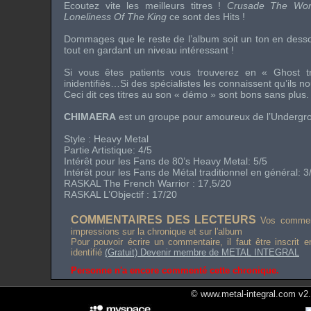
Ecoutez vite les meilleurs titres !
Crusade The Wor
Loneliness Of The King
ce sont des Hits !
Dommages que le reste de l’album soit un ton en desso
tout en gardant un niveau intéressant !
Si vous êtes patients vous trouverez en «
Ghost t
inidentifiés…Si des spécialistes les connaissent qu’ils n
Ceci dit ces titres au son «
démo
» sont bons sans plus.
CHIMAERA
est un groupe pour amoureux de l’
Undergr
Style :
Heavy Metal
Partie Artistique: 4/5
Intérêt pour les Fans de
80’s Heavy Metal
: 5/5
Intérêt pour les Fans de Métal traditionnel en général: 3
RASKAL
The French Warrior
: 17,5/20
RASKAL L’Objectif : 17/20
COMMENTAIRES DES LECTEURS
Vos comment
impressions sur la chronique et sur l'album
Pour pouvoir écrire un commentaire, il faut être inscrit 
identifié
(Gratuit) Devenir membre de METAL INTEGRAL
Personne n'a encore commenté cette chronique.
© www.metal-integral.com v2.5