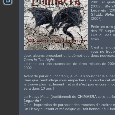
2001 et qua
(2002),
Metal
Legends
(200
STEEL
,
Rebir
(2007).
Enfin les trois
des
EP
auquel
Live
ou des no
titres…
C’est ainsi q
vous ne trouv
deux albums précédant et la
démo
) que deux nouveaux
Tears In The Night
…
Le reste est une succession de titres rejoués de 200
2002.
Avant de parler du contenu, je voulais souligner le sup
Rien que l’emballage vous empêchera de vendre cet alb
le trouve plus facilement ; et si il n’est pas encore «
co
sera dans 10 ans !
Le
Heavy Metal
(traditionnel) de
CHIMAERA
colle parfa
Legends
!
On a l’impression de parcourir des tranches d’histoires 
Un
Heavy
puissant et mélodique qui fait honneur à l’
Und