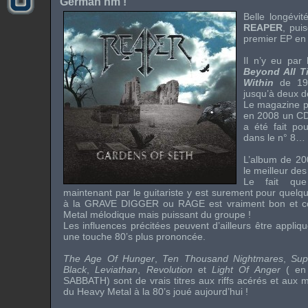
German hm !
Belle longévi
REAPER
, puis
premier
EP
en 
Il n’y eu par
Beyond All T
Within
de 199
jusqu’à deux 
Le magazine p
en 2008 un CD 
a été fait po
dans le n° 8…
L’album de 200
le meilleur de
Le fait que
maintenant par le guitariste y est surement pour quelqu
à la
GRAVE DIGGER
ou
RAGE
est vraiment bon et c
Metal
mélodique mais puissant du groupe !
Les influences précitées peuvent d’ailleurs être appli
une touche 80’s plus prononcée.
The Age Of Hunger
,
Ten Thousand Nightmares
,
Sup
Black
,
Leviathan
,
Revolution
et
Light Of Anger
( en 
SABBATH
) sont de vrais titres aux
riffs
acérés et aux m
du
Heavy Metal à la 80’s
joué aujourd’hui !