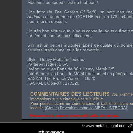
Médiums ou
speed
c’est du tout bon !
Une intro (
In The Garden Of Seth
), un petit instrum
Andaluz
) et un poème de
GOETHE
écrit en 1782, chant
pour moi en dessous.
Un très bon album que je vous conseille, vous qui save
forcément connus mais efficaces !
STF
est un de ces multiples labels de qualité qui donn
de
Metal
traditionnel et je les remercie !
Style :
Heavy Metal
mélodique
Partie Artistique: 2,5/5
Intérêt pour les Fans de
80’s Heavy Metal
: 5/5
Intérêt pour les Fans de Métal traditionnel en général: 4
RASKAL
The French Warrior
: 18/20
RASKAL L’Objectif : 17,5/20
COMMENTAIRES DES LECTEURS
Vos comment
impressions sur la chronique et sur l'album
Pour pouvoir écrire un commentaire, il faut être inscrit 
identifié
(Gratuit) Devenir membre de METAL INTEGRAL
Personne n'a encore commenté cette chronique.
© www.metal-integral.com v2.5