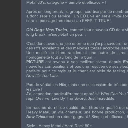
Metal 80’s
, catégorie « Simple et efficace » !
Après un long
break
, le groupe, courtisé par de nombre
a donc repris du service ! Un CD
Live
en série limité so
sera le passage très réussi au
KEEP IT TRUE
!
Old Dogs New Tricks
, comme tout nouveau CD de « vi
long
break
, m’inquiétait un peu…
C’est donc avec une joie énorme que j’ai pu savourer onz
des
riffs
excellents et des mélodies toutes accrocheuses
Une moitié de titres rapides et une autre de titre
homogénéité tout au long de l’album !
PICTURE
est revenu à son meilleur niveau depuis
Et
nouvelles compositions et pas une resucée de ses vieu
parfaite pour ce style et le chant est plein de
feeling
c
Now It’s Too Late
.
Pas de véritables
Hits
, mais une succession de très bons
les
Live
!
J'ai cependant particulièrement apprécié
Who Can You T
High On Fire
, Live By The Sword, Just Incredible.
En résumé du
riff
de qualité, des titres de qualité qui 
Heavy Metal
, un vrai chanteur, une bonne production, i
New Tricks
est un retour gagnant ! Simple et efficace ! 
Style :
Heavy Metal / Hard Rock 80’s