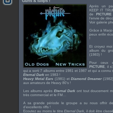
Guns & tulips !
Après un pa
KEEP IT TRUE
de
PICTURE
l’envie de déc
Voir galerie p
Grâce à
Marjo
peux enfin éc
!
Et croyez moi 
album du gr
(1983) !
Pour ceux q
PICTURE
, il 
qui a sorti 7 albums entre 1981 et 1987 et qui a connu
Eternal Dark
en 1983 !
Heavy Metal Ears
(1981) et
Diamond Dreamer
(1982)
aux amateurs de
Heavy 80’s
!
Les albums après
Eternal Dark
ont tout doucement ma
très commercial et le FM…
A sa grande période le groupe a su nous offrir de
d’excellents
riffs
!
Ecoutez au moins le titre
Eternal Dark
, il doit être clas