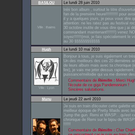
Le lundi 28 juin 2010
BASILOU
trés bon album , surtout le titre d'ouverture
fan de la première heure!!!!!!!!!! pour avo
il y a quelques jours, je peux vous dire qu
attention: ne les ratez pas au festival r
Ville : thaims
30 octobre inutile de vous dire que j ai 
commandant maintenant!!!!!!!) venez 
soyez!!!!!!(moi, je fais spécialement le v
au 30 §§§§§§§§§§§§
Le lundi 10 mai 2010
Hugh
Bonjour à tous, je suis également un trè
Un des meilleurs des ces 20 dernières a
de leurs album mais avec ta chronique (et
lire), je vais me jeter dessus rapidement
puissance/mélodie qui va me donner des
Commentaire de
Rémifm
:
Merci Hugh 
l'écoute de ce giga Pandemonium !
Ville : Lyon
Sincères salutations.
Le jeudi 22 avril 2010
Manu
Je suis en train d'écouter cette galette et
meilleur époque de Pretty Maids avec le
Jump the gun. Remi et WASP....qu'est ce
chronique de Remi sur le bijou de WA
!!!!!!
Commentaire de
Rémifm
:
Cher Charly
se rencontrent car je suis en train d'