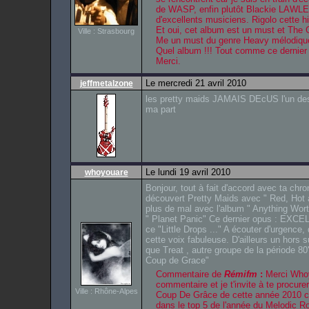
de WASP, enfin plutôt Blackie LAW
d'excellents musiciens. Rigolo cette hi
Et oui, cet album est un must et The
Ville : Strasbourg
Me un must du genre Heavy mélodique e
Quel album !!! Tout comme ce derni
Merci.
Le mercredi 21 avril 2010
jeffmetalzone
les pretty maids JAMAIS DEcUS l'un des
ma part
Le lundi 19 avril 2010
whoyouare
Bonjour, tout à fait d'accord avec ta chro
découvert Pretty Maids avec " Red, Hot 
plus de mal avec l'album " Anything Worth 
" Planet Panic" Ce dernier opus : EXCELL
ce "Little Drops ..." A écouter d'urgence,
cette voix fabuleuse. D'ailleurs un hors s
que Treat , autre groupe de la période 80'
Coup de Grace"
Commentaire de
Rémifm
:
Merci Whoy
commentaire et je t'invite à te procur
Ville : Rhône-Alpes
Coup De Grâce de cette année 2010 car
dans le top 5 de l'année du Melodic R