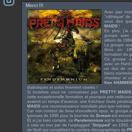
Merci !!!
Avec pas moi
"cdthèque" de 
vous dire qu
MAIDS
!
En plus, j'ai 
groupe avec 
album de 1984
Le groupe ava
titres en 1
formation du g
Ce groupe a
avec un
Hard
un duo de com
biens nommé
chanteur et un
Ken HAMME
diaboliques et solos finement ciselés !
Si toutefois vous ne connaissez pas
PRETTY MAIDS
cette exceptionnelle formation et pourquoi pas redécouv
avaient un temps d'avance, une fraîcheur toute pénétran
MAIDS
une reconnaissance mondiale plus que méritée.
Car non content de livrer d'excellents opus, le groupe 
lyonnais de 1995 pour la tournée de
Scream
est encore
Et si j'ai bien compté, ce
Pandemonium
est le douzièm
à cela un tour par de l'
unplugged
"
Stripped
" en 1993,
de Noël qui complètent la carrière discographique de
P