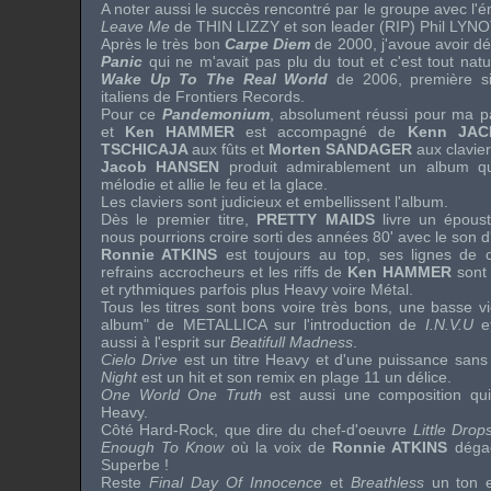
A noter aussi le succès rencontré par le groupe avec l
Leave Me
de
THIN LIZZY
et son leader (RIP)
Phil LYN
Après le très bon
Carpe Diem
de 2000, j'avoue avoir d
Panic
qui ne m'avait pas plu du tout et c'est tout natu
Wake Up To The Real World
de 2006, première s
italiens de
Frontiers Records
.
Pour ce
Pandemonium
, absolument réussi pour ma p
et
Ken HAMMER
est accompagné de
Kenn JA
TSCHICAJA
aux fûts et
Morten SANDAGER
aux clavier
Jacob HANSEN
produit admirablement un album qui
mélodie et allie le feu et la glace.
Les claviers sont judicieux et embellissent l'album.
Dès le premier titre,
PRETTY MAIDS
livre un épous
nous pourrions croire sorti des années 80' avec le son d
Ronnie ATKINS
est toujours au top, ses lignes de 
refrains accrocheurs et les
riffs
de
Ken HAMMER
sont
et rythmiques parfois plus
Heavy
voire Métal.
Tous les titres sont bons voire très bons, une basse vi
album" de
METALLICA
sur l'introduction de
I.N.V.U
et
aussi à l'esprit sur
Beatifull Madness
.
Cielo Drive
est un titre
Heavy
et d'une puissance sans
Night
est un
hit
et son remix en plage 11 un délice.
One World One Truth
est aussi une composition qu
Heavy
.
Côté
Hard-Rock
, que dire du chef-d'oeuvre
Little Dro
Enough To Know
où la voix de
Ronnie ATKINS
dégag
Superbe !
Reste
Final Day Of Innocence
et
Breathless
un ton e