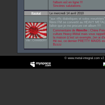
l'album est en ligne !!!
Sincères salutations.
Le mercredi 14 avril 2010
Raskal
"aux riffs diaboliques et solos meurtriers
Rémi FM se convertit au HEAVY METAL !
falloir que je me procure cet album !!!!
Commentaire de
Rémifm
:
Chère Prési
culture Heavy-Métal mais vous rappell
la maison (c'est un exemple, j'en ai d
Ville : CHAMBERY
Hé oui, ce dernier PRETTY MAIDS est 
Bzzzz
© www.metal-integral.com v2.5