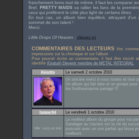
franchement bons tout de même, il faut les comparer ave
Bref,
PRETTY MAIDS
va rallier les fans de la premièr
ceux qui préfèrent le côté plus
light
de certains titres.
En tout cas, un album bien équilibré, attrayant d'un
sommet de son talent !
Merci.
Little Drops Of Heaven
:
cliquez ici
COMMENTAIRES DES LECTEURS
Vos comment
impressions sur la chronique et sur l'album
Pour pouvoir écrire un commentaire, il faut être inscrit 
identifié
(Gratuit) Devenir membre de METAL INTEGRAL
Le samedi 2 octobre 2010
Rémifm
Un sincère merci à vous toutes et tous 
Un album qui fait date et un groupe pour 
lire l'enthousiasme partagé !!!
Le vendredi 1 octobre 2010
hopper94
Le meilleur album du groupe pour ma part
Sandager au claviers est la clé du succè
Ville : sucy en brie
puissant avec un son parfait qui hisse p
meilleurs .