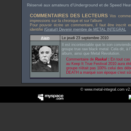
Réservé aux amateurs d'
Underground
et de
Speed Heav
COMMENTAIRES DES LECTEURS
Vos comment
impressions sur la chronique et sur l'album
Pour pouvoir écrire un commentaire, il faut être inscrit 
identifié
(Gratuit) Devenir membre de METAL INTEGRAL
Le jeudi 23 septembre 2010
Alain
Il est incontestable que le son conviendr
groupe true raw black metal. Cela dit, à l
album, ainsi que Metal Revolution.
Commentaire de
Raskal
:
En tout cas 
au
Keep It True Festival 2010
aura été
groupe n'était pas 100% celui des déb
DEATH
a marqué son époque c'est sûr
© www.metal-integral.com v2.5