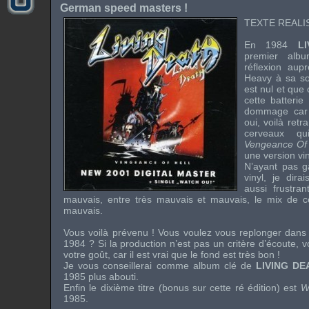
German speed masters !
TEXTE REALIS
En 1984
L
premier alb
réflexion au
Heavy
à sa so
est nul et que 
cette batterie
dommage car 
oui, voilà retr
cerveaux q
Vengeance Of 
une version vi
N’ayant pas g
vinyl, je dira
aussi frustran
mauvais, entre très mauvais et mauvais, le mix de
mauvais.
Vous voilà prévenu ! Vous voulez vous replonger dans
1984 ? Si la production n’est pas un critère d’écoute, 
votre goût, car il est vrai que le fond est très bon !
Je vous conseillerai comme album clé de
LIVING DE
1985 plus abouti.
Enfin le dixième titre (bonus sur cette ré édition) est
W
1985.