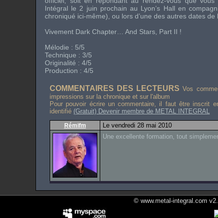
officiel, soit en répondant au rendez-vous que vou
Intégral
le 2 juin prochain au
Lyon’s Hall
en compagn
chroniqué ici-même), ou lors d’une des autres dates de 
Vivement Dark Chapter… And Stars, Part II !
Mélodie : 5/5
Technique : 3/5
Originalité : 4/5
Production : 4/5
COMMENTAIRES DES LECTEURS
Vos comment
impressions sur la chronique et sur l'album
Pour pouvoir écrire un commentaire, il faut être inscrit 
identifié
(Gratuit) Devenir membre de METAL INTEGRAL
Le vendredi 28 mai 2010
Rémifm
Une excellente formation, tout simplemen
© www.metal-integral.com v2.5