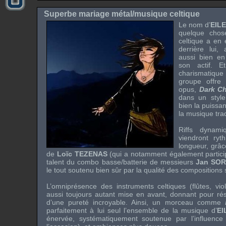
Superbe mariage métal/musique celtique
Le nom d’
EIL
quelque cho
celtique a en 
derrière lui,
aussi bien e
son actif. 
charismatiqu
groupe offre
opus,
Dark Ch
dans un style
bien la puissa
la musique trad
Riffs
dynamiq
viendront ryt
longueur, grâce
de
Loïc TEZENAS
(qui a notamment également partici
talent du combo basse/batterie de messieurs
Jan SO
le tout soutenu bien sûr par la qualité des compositions
L’omniprésence des instruments celtiques (flûtes, vio
aussi toujours autant mise en avant, donnant pour rés
d’une pureté incroyable. Ainsi, un morceau comme
parfaitement à lui seul l’ensemble de la musique d’
EI
énervée, systématiquement soutenue par l’influence