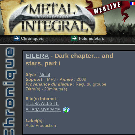
Chroniques
Futures Stars
EILERA
- Dark chapter… and
stars, part i
Style
:
Metal
Support
: MP3 -
Année
: 2009
Provenance du disque
: Reçu du groupe
7titre(s) - 23minute(s)
Site(s) Internet
:
EILERA WEBSITE
EILERA MYSPACE
Label(s)
:
Auto Production