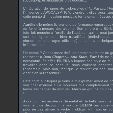
l’occasion), et ambiances plus douces…
L’intégration de lignes de violoncelles (
Fly, Passport P
l’influence d’
APOCALYPTICA
, viendront elles aussi ap
cette pointe d’innovation musicale terriblement réussie,
Aurélie
elle-même livrera une performance remarquable 
au fur et à mesure des albums. Son timbre à la
Björk
fois, fait mouche à l’oreille de l’auditeur, qui ne peut 
tant les lignes sont bien travaillées (mélodieuses, d
chœurs, et doublages efficaces) et tant la techniqu
irréprochable.
Un bémol ? Connaissant déjà les premiers albums du gr
reprocher à
Dark Chapter… And Stars, Part I
de ne pa
nouveauté. En effet,
EILERA
a imposé son style de musi
travailler dans ce sens là, sans vraiment apporte
l’ensemble. Mais bon, tant que le résultat est bon, n
c’est bien là l’essentiel !
Petit point sur lequel je tiens à m’exprimer avant de co
vrai chef d’œuvre ! Ce morceau m’a complètement tra
larme s’échapper de mon œil. Merci au groupe pour ce
!
Alors pour les amateurs de métal et de belle musique n
vivement de découvrir la mixture
EILERA
par vous-mê
pour ne pas utiliser le verbe « obliger » !), soit en 