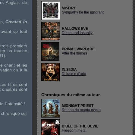
rs
Anglais de
MISFIRE
Sympathy for the ignorant
ms,
Created In
HALLOWS EVE
avant ce tout
Death and insanity
trois premiers
PRIMAL WARFARE
ter sa touche
After the flames
91).
de chant et les
ovation ou à la
IN.SI.DIA
Di luce e d'aria
Les titres sont
 d’autres sont
Chroniques du même auteur
 l’intensité !
MIDNIGHT PRIEST
Rainha da magia negra
n chroniqué sur
BIBLE OF THE DEVIL
Freedom metal