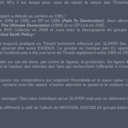
sh 80’s
il est temps pour vous de saluer le retour des
Thrashe
pswich
a débuté sa carrière en 1981 !
n 1984 et 1985, un
EP
en 1986 (
Path To Destruction
), deux albu
t
The Ultimate Desecration
(1989) et un
EP Live
en 2005.
ne
BOX Collector
en 2008 et vous avez la discographie du groupe 
ched Earth Policy
!
 toujours pratiqué un
Thrash
fortement influencé par
SLAYER
(les 
 pourrait dire aussi
EXODUS
. Le groupe ne manque pas d’y appor
e l’oublions pas a été une terre de
Thrash
également entre 1985 et 19
ité sur ces dix titres, par contre la rigueur, la production, les lignes 
à la hauteur des attentes des fans qui recherchent l’efficacité à l’inn
écouvrir ces compositions qui respirent l’honnêteté et la sueur saine ! 
, certains sont très
speed
, d’autres alternent le
speed
et le médium et
g
sauvage ! Bien plus mélodique qu’un
SLAYER
mais pas au détriment de
e différent) à côté de l’album de
NATIONAL SUICIDE
(le groupe italie