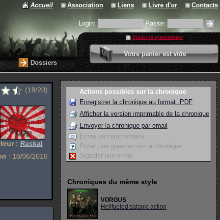
Accueil
Association
Liens
Livre d'or
Contacts
Login:
Passe:
S'inscrire gratuitement
0 article
Votre panier est vide
Valider votre panier
Dossiers
(18/20)
Actions possibles sur la chronique
Enregistrer la chronique au format .PDF
Afficher la version imprimable de la chronique
Envoyer la chronique par email
Ecrire un commentaire
teur :
Raskal
Poser une question sur la chronique
Signaler une erreur
on
: 18/06/2010
Chroniques du même style
VORGUS
Hellfueled satanic action