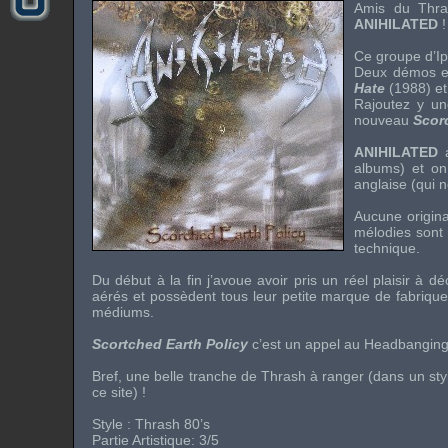
Amis du
Thra
ANIHILATED
!
Ce groupe d’
I
Deux
démos
e
Hate
(1988) e
Rajoutez y u
nouveau
Scor
ANIHILATED
a
albums) et on
anglaise (qui n
Aucune original
mélodies sont 
technique.
Du début à la fin j’avoue avoir pris un réel plaisir à d
aérés et possèdent tous leur petite marque de fabrique
médiums.
Scortched Earth Policy
c’est un appel au
Headbangin
Bref, une belle tranche de
Thrash
à ranger (dans un styl
ce site) !
Style :
Thrash 80’s
Partie Artistique: 3/5