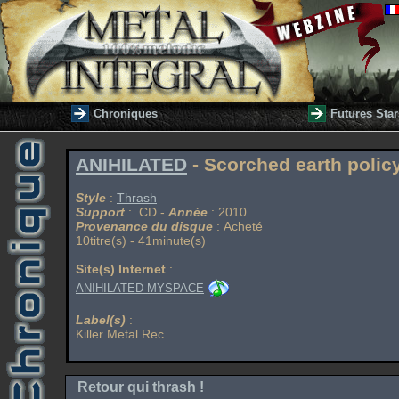
Chroniques
Futures Star
ANIHILATED
- Scorched earth polic
Style
:
Thrash
Support
: CD -
Année
: 2010
Provenance du disque
: Acheté
10titre(s) - 41minute(s)
Site(s) Internet
:
ANIHILATED MYSPACE
Label(s)
:
Killer Metal Rec
Retour qui thrash !