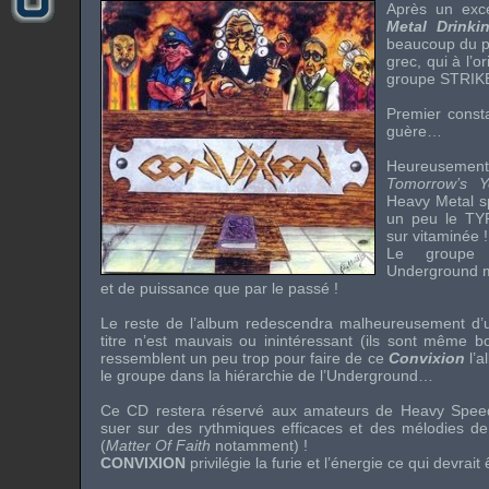
Après un exc
Metal Drinki
beaucoup du p
grec, qui à l’o
groupe
STRIK
Premier consta
guère…
Heureuseme
Tomorrow’s Y
Heavy Metal
s
un peu le
TY
sur vitaminée !
Le groupe
Underground
m
et de puissance que par le passé !
Le reste de l’album redescendra malheureusement d’
titre n’est mauvais ou inintéressant (ils sont même b
ressemblent un peu trop pour faire de ce
Convixion
l’a
le groupe dans la hiérarchie de l’
Underground
…
Ce CD restera réservé aux amateurs de
Heavy Spee
suer sur des rythmiques efficaces et des mélodies d
(
Matter Of Faith
notamment) !
CONVIXION
privilégie la furie et l’énergie ce qui devrait