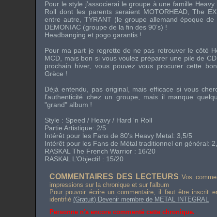
Pour le style j’associerai le groupe à une famille
Heavy
Roll
dont les parents seraient
MOTORHEAD
,
The E
entre autre,
TYRANT
(le groupe allemand époque de
DEMONIAC
(groupe de la fin des 90’s) !
Headbanging
et
pogo
garantis !
Pour ma part je regrette de ne pas retrouver le côté
H
MCD, mais bon si vous voulez préparer une pile de CD 
prochain hiver, vous pouvez vous procurer cette bo
Grèce !
Déjà entendu, pas original, mais efficace si vous cherc
l’authenticité chez un groupe, mais il manque quelq
"grand" album !
Style :
Speed / Heavy / Hard ‘n Roll
Partie Artistique: 2/5
Intérêt pour les Fans de
80’s Heavy Metal
: 3,5/5
Intérêt pour les Fans de Métal traditionnel en général: 2
RASKAL
The French Warrior
: 16/20
RASKAL L’Objectif : 15/20
COMMENTAIRES DES LECTEURS
Vos comment
impressions sur la chronique et sur l'album
Pour pouvoir écrire un commentaire, il faut être inscrit 
identifié
(Gratuit) Devenir membre de METAL INTEGRAL
Personne n'a encore commenté cette chronique.