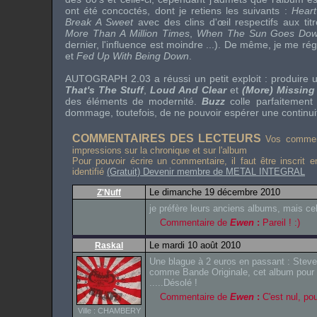
ont été concoctés, dont je retiens les suivants :
Hear
Break A Sweet
avec des clins d'œil respectifs aux titr
More Than A Million Times
,
When The Sun Goes Do
dernier, l'influence est moindre ...). De même, je me r
et
Fed Up With Being Down
.
AUTOGRAPH 2.03
a réussi un petit exploit : produire
That's The Stuff
,
Loud And Clear
et
(More) Missing
des éléments de modernité.
Buzz
colle parfaitemen
dommage, toutefois, de ne pouvoir espérer une continuité
COMMENTAIRES DES LECTEURS
Vos comment
impressions sur la chronique et sur l'album
Pour pouvoir écrire un commentaire, il faut être inscrit 
identifié
(Gratuit) Devenir membre de METAL INTEGRAL
Le dimanche 19 décembre 2010
Z'Nuff
je préfère leurs anciens albums, mais celu
Commentaire de
Ewen
:
Pareil ! :)
Le mardi 10 août 2010
Raskal
Une blague à 2 euros en passant : Steve
comme Bande Originale, cet album po
.....Désolé !
Commentaire de
Ewen
:
C'est nul, pour
Ville : CHAMBERY