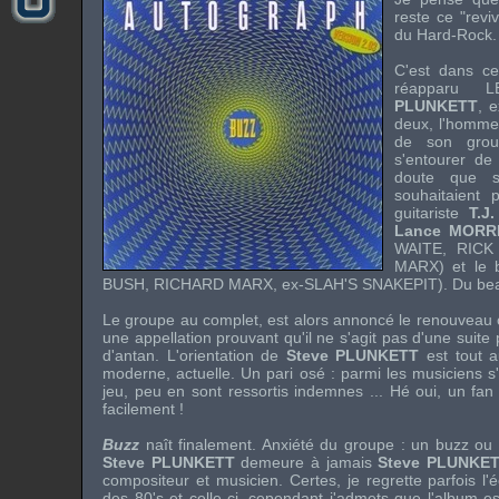
reste ce "
reviv
du
Hard-Rock
.
C'est dans cet
réapparu 
PLUNKETT
, e
deux, l'homme
de son grou
s'entourer d
doute que s
souhaitaient p
guitariste
T.J
Lance MORR
WAITE
,
RICK
MARX
) et le
BUSH
,
RICHARD MARX
, ex-
SLAH'S SNAKEPIT
). Du be
Le groupe au complet, est alors annoncé le renouveau of
une appellation prouvant qu'il ne s'agit pas d'une suite
d'antan. L'orientation de
Steve PLUNKETT
est tout au
moderne, actuelle. Un pari osé : parmi les musiciens s
jeu, peu en sont ressortis indemnes ... Hé oui, un fa
facilement !
Buzz
naît finalement. Anxiété du groupe : un buzz ou
Steve PLUNKETT
demeure à jamais
Steve PLUNKE
compositeur et musicien. Certes, je regrette parfois l'
des 80's et celle-ci, cependant j'admets que l'album 