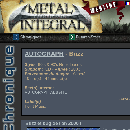
Chroniques
Futures Stars
AUTOGRAPH
- Buzz
Style
: 80's & 90's Re-releases
Support
: CD -
Année
: 2003
Provenance du disque
: Acheté
10titre(s) - 44minute(s)
Site(s) Internet
:
AUTOGRAPH WEBSITE
Date 
Label(s)
:
Point Music
Buzz et bug de l'an 2000 !
Je pense que