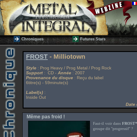
Chroniques
Futures Stars
FROST
- Milliotown
Style
: Prog Heavy / Prog Metal / Prog Rock
Support
: CD -
Année
: 2007
Provenance du disque
: Reçu du label
6titre(s) - 59minute(s)
Label(s)
:
Inside Out
Date 
Même pas froid !
Faut-il voir dans
FROST
groupe dit "progressif" ?