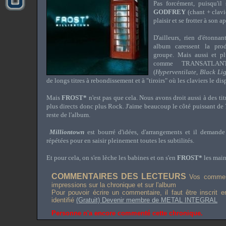
Pas forcément, puisqu'il
GODFREY
(chant + clavie
plaisir et se frotter à son
D'ailleurs, rien d'étonna
album caressent la pro
groupe. Mais aussi et p
comme TRANSATLAN
(
Hyperventilate
,
Black Li
de longs titres à rebondissement et à "tiroirs" où les claviers le di
Mais
FROST*
n'est pas que cela. Nous avons droit aussi à des tit
plus directs donc plus Rock. J'aime beaucoup le côté puissant de
reste de l'album.
Milliontown
est bourré d'idées, d'arrangements et il demande 
répétées pour en saisir pleinement toutes les subtilités.
Et pour cela, on s'en lèche les babines et on s'en
FROST*
les main
COMMENTAIRES DES LECTEURS
Vos comment
impressions sur la chronique et sur l'album
Pour pouvoir écrire un commentaire, il faut être inscrit 
identifié
(Gratuit) Devenir membre de METAL INTEGRAL
Personne n'a encore commenté cette chronique.