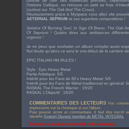
Difficile de citer des influences précises, cependan
l’histoire Celtique, on retrouve un petit air frais d’Irlan
(surtout sur
The Oak And The Cross
).
Heureusement grâce à
Myspace
vous allez vite pouvo
AETERNAL SEPRIUM
et ses superbes compositions !
Solstice Of Burning Soul
,
In Sign Of Breno
,
The Oak An
Of Seprium
! Quatre titres aux ambiances différente
urgence !
Je ne peux que souhaiter un album complet aussi inspiré
Nul doute qu’alors ce sera le vrai début de la carrière d
EPIC ITALIAN HM RULES
!
Style :
Epic Heavy Metal
Partie Artistique: 5/5
Intérêt pour les Fans de
80’s Heavy Metal
: 5/5
Intérêt pour les Fans de Métal traditionnel en général: 5
RASKAL
The French Warrior
: 19/20
RASKAL L’Objectif : 18/20
COMMENTAIRES DES LECTEURS
Vos comment
impressions sur la chronique et sur l'album
Pour pouvoir écrire un commentaire, il faut être inscrit 
identifié
(Gratuit) Devenir membre de METAL INTEGRAL
Personne n'a encore commenté cette chronique.