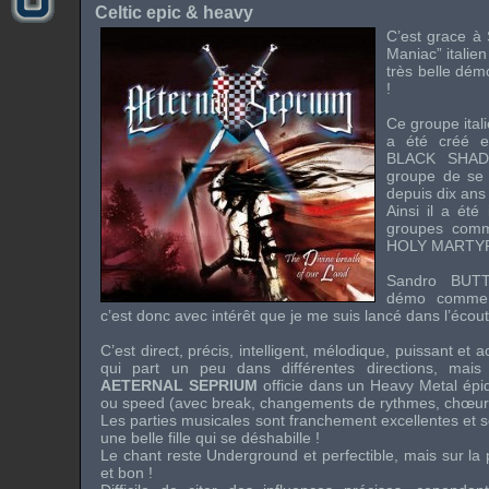
Celtic epic & heavy
C’est grace à
Maniac
” italie
très belle
dém
!
Ce groupe ital
a été créé 
BLACK SHA
groupe de se f
depuis dix ans 
Ainsi il a été
groupes co
HOLY MARTY
Sandro BUTT
démo
comme l
c’est donc avec intérêt que je me suis lancé dans l’écou
C’est direct, précis, intelligent, mélodique, puissant et
qui part un peu dans différentes directions, mais
AETERNAL SEPRIUM
officie dans un
Heavy Metal
épiq
ou
speed
(avec
break
, changements de rythmes, chœur
Les parties musicales sont franchement excellentes et 
une belle fille qui se déshabille !
Le chant reste
Underground
et perfectible, mais sur la p
et bon !