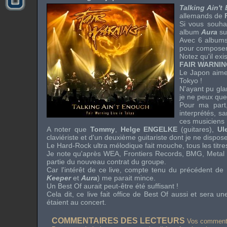
Talking Ain't
allemands de
Si vous souhai
album
Aura
sur
Avec 6 albums
pour compose
Notez qu'il exi
FAIR WARNI
Le Japon aim
Tokyo
!
N'ayant pu gla
je ne peux que 
Pour ma part,
interprétés, s
ces musiciens 
A noter que
Tommy
,
Helge ENGELKE
(guitares),
Ul
claviériste et d'un deuxième guitariste dont je ne dispo
Le
Hard-Rock
ultra mélodique fait mouche, tous les titre
Je note qu'après
WEA
,
Frontiers Records
,
BMG
,
Metal
partie du nouveau contrat du groupe.
Car l'intérêt de ce
live
, compte tenu du précédent de 
Keeper
et
Aura
) me parait mince.
Un
Best Of
aurait peut-être été suffisant !
Cela dit, ce
live
fait office de
Best Of
aussi et sera une
étaient au concert.
COMMENTAIRES DES LECTEURS
Vos commentai