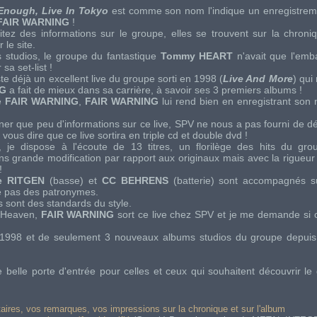
 Enough, Live In Tokyo
est comme son nom l'indique un enregistrem
FAIR WARNING
!
tez des informations sur le groupe, elles se trouvent sur la chroni
 le site.
 studios, le groupe du fantastique
Tommy HEART
n'avait que l'emb
r sa
set-list
!
ste déjà un excellent
live
du groupe sorti en 1998 (
Live And More
) qui
NG
a fait de mieux dans sa carrière, à savoir ses 3 premiers albums !
e
FAIR WARNING
,
FAIR WARNING
lui rend bien en enregistrant so
ner que peu d'informations sur ce
live
,
SPV
ne nous a pas fourni de dét
vous dire que ce live sortira en triple
cd
et double
dvd
!
 je dispose à l'écoute de 13 titres, un florilège des
hits
du grou
ans grande modification par rapport aux originaux mais avec la rigueur 
!
e RITGEN
(basse) et
CC BEHRENS
(batterie) sont accompagnés s
se pas des patronymes.
s sont des standards du style.
 Heaven
,
FAIR WARNING
sort ce
live
chez
SPV
et je me demande si ce
1998 et de seulement 3 nouveaux albums studios du groupe depuis
 belle porte d'entrée pour celles et ceux qui souhaitent découvrir le
res, vos remarques, vos impressions sur la chronique et sur l'album