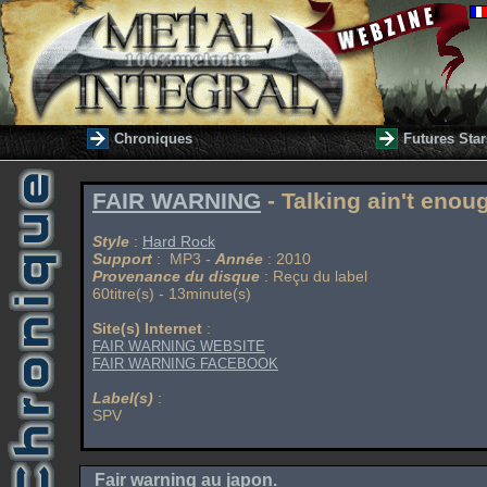
Chroniques
Futures Star
FAIR WARNING
- Talking ain't enoug
Style
:
Hard Rock
Support
: MP3 -
Année
: 2010
Provenance du disque
: Reçu du label
60titre(s) - 13minute(s)
Site(s) Internet
:
FAIR WARNING WEBSITE
FAIR WARNING FACEBOOK
Label(s)
:
SPV
Fair warning au japon.