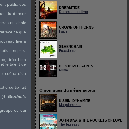
ent public des
DREAMTIDE
Dream and deliver
que du dernier
arras du choix
CROWN OF THORNS
Faith
 retrace ce que
n nouveau
live
à
SILVERCHAIR
ails non plus,
Frogstomp
pe, très bien
et le talent de
BLOOD RED SAINTS
Pulse
ur scène d'un
tte sortie fait
Chroniques du même auteur
 (
4
,
Brother's
KISSIN' DYNAMITE
Megalomania
 groupe ou qui
JOHN DIVA & THE ROCKETS OF LOVE
The big easy