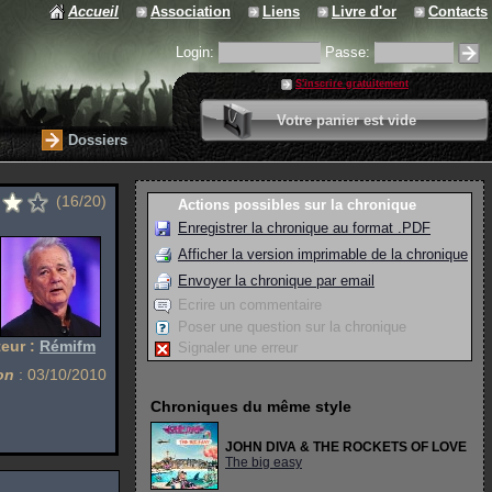
Accueil
Association
Liens
Livre d'or
Contacts
Login:
Passe:
S'inscrire gratuitement
0 article
Votre panier est vide
Valider votre panier
Dossiers
(16/20)
Actions possibles sur la chronique
Enregistrer la chronique au format .PDF
Afficher la version imprimable de la chronique
Envoyer la chronique par email
Ecrire un commentaire
Poser une question sur la chronique
eur :
Rémifm
Signaler une erreur
on
: 03/10/2010
Chroniques du même style
JOHN DIVA & THE ROCKETS OF LOVE
The big easy