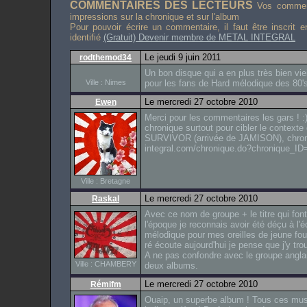
COMMENTAIRES DES LECTEURS
Vos comment
impressions sur la chronique et sur l'album
Pour pouvoir écrire un commentaire, il faut être inscrit 
identifié
(Gratuit) Devenir membre de METAL INTEGRAL
Le jeudi 9 juin 2011
rodthemod34
Un bon disque qui a en plus très bien vie
Ville : Nimes
pour les fans de Hard mélodique des 80'
Le mercredi 27 octobre 2010
Ewen
Merci pour les commentaires les gars ! :)
chronique surtout pour cibler le contexte
SURVIVOR (arrivée de JAMISON), chroniqu
integral.com/chronique.do?chronique_ID
Ville : Bretagne
Le mercredi 27 octobre 2010
Raskal
Avec ce nom de groupe + le titre qui f
l'époque je reconnais avoir été déçu à l'
mélodique pour mes oreilles de jeune fou 
ré écoute aujourd'hui je pense que j'y tr
A ne pas confondre avec le groupe anglai
Ville : CHAMBERY
deux albums.
Le mercredi 27 octobre 2010
Rémifm
Ouaip, un superbe album ! Tous ces mus