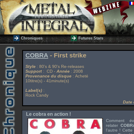
Chroniques
Futures Stars
COBRA
- First strike
Style
: 80's & 90's Re-releases
Support
: CD -
Année
: 2008
Provenance du disque
: Acheté
10titre(s) - 41minute(s)
Label(s)
:
Rock Candy
Date 
Le cobra en action !
Comment é
relater
COBR
l'autre ! Cett