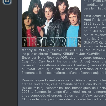
aux Etats-U
immédiat et
vers le milieu d
First Strike
, 
Hard-Rock
am
1983 sous le
est produit p
pour
JUDAS 
Album révélat
intronise
Jimi
SURVIVOR
),
ainsi que tro
Mandy MEYER
(aussi ex-
HOUSE OF LORDS
et ex-
GO
les plus célèbres),
Tommy KEISER
et
Jeff KLAVEN
.
Entre pur
Hard-Rock
et
AOR
, des morceaux tapageu
Only You Can Rock Me
ou
Fallen Angel
) vous pr
balancent des rythmes endiablés. D'autres (
Travelin' 
ou
What Love Is
) jouent la carte de l'émotion et de
finement taillé, pièce maîtresse d'une décennie aujourd'
Dommage que l'aventure se soit arrêtée en si beau chem
tirer sa révérence, cela demande sans aucun doute u
(ou de folie !). Néanmoins, nos britanniques de
Rock
2008 la flamme, le temps d'une réédition, et réintègre
titres composés et enregistrés en format Vinyl aujourd
CD, pour le plus grand plaisir des fans absolus de
Hard