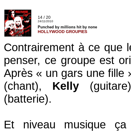
14 / 20
24/11/2010
Punched by millions hit by none
HOLLYWOOD GROUPIES
Contrairement à ce que l
penser, ce groupe est ori
Après « un gars une fille »
(chant),
Kelly
(guitar
(batterie).
Et niveau musique ça