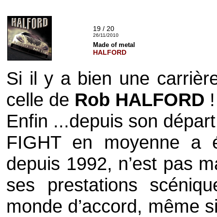
19 / 20
26/11/2010
Made of metal
HALFORD
Si il y a bien une carrièr
celle de
Rob HALFORD
!
Enfin ...depuis son dépar
FIGHT
en moyenne a 
depuis 1992, n’est pas ma
ses prestations scéniqu
monde d’accord, même si