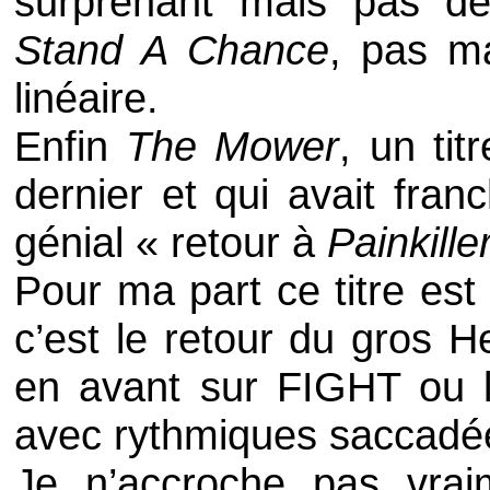
surprenant mais pas dé
Stand A Chance
, pas ma
linéaire.
Enfin
The Mower
, un tit
dernier et qui avait fra
génial « retour à
Painkille
Pour ma part ce titre est
c’est le retour du gros
H
en avant sur
FIGHT
ou l
avec rythmiques saccadée
Je n’accroche pas vr