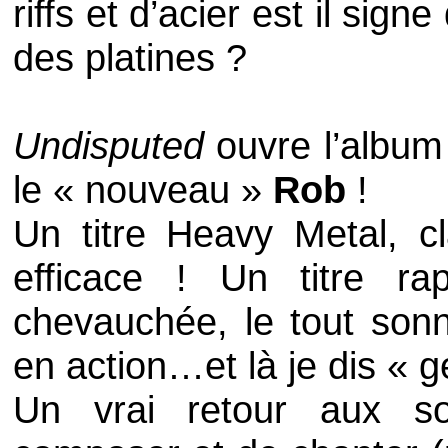
riffs
et d’acier est il sign
des platines ?
Undisputed
ouvre l’album 
le « nouveau »
Rob
!
Un titre
Heavy Metal
, c
efficace ! Un titre r
chevauchée, le tout son
en action…et là je dis « gé
Un vrai retour aux s