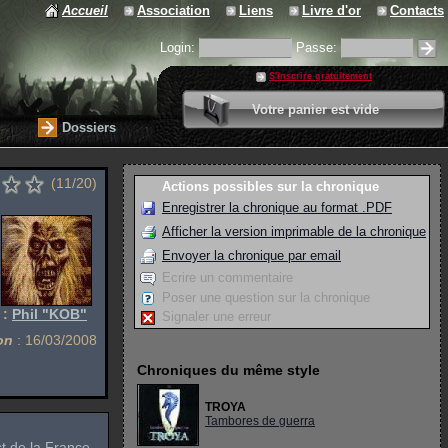
Accueil
Association
Liens
Livre d'or
Contacts
Login:
Passe:
S'inscrire gratuitement
0 article
Votre panier est vide
Valider votre panier
Dossiers
(11/20)
Actions possibles sur la chronique
Enregistrer la chronique au format .PDF
Afficher la version imprimable de la chronique
Envoyer la chronique par email
Ecrire un commentaire
Poser une question sur la chronique
 :
Phil "KOB"
Signaler une erreur
on
: 16/03/2008
Chroniques du même style
TROYA
Tambores de guerra
st de la France