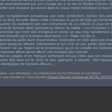
ué essentiellement par son mixage qui a eu lieu à l’illustre Finnvox S
agnifier une musique qui donne dans le heavy metal mélodique à chant f
s complètement convaincus par cette production. Certes des possi
t au long de cette démo, mais il manque ce grain de folie qui fait tendre
quintet ne maîtrisent pas ses instruments de ce côté-là ça joue on n
arrés et de bonnes idées germent au détour du habile « Les mouches ». 
onorités qui n’ont rien d’original et sonne un peu trop banalement
ne linéarité qui à la longue peut lasser (cf « Rape my life »).
récise du jardin dans lequel évolue Soulmaker on note dans ces cha
sorti quelques albums intéressants et qui s’est un peu perdu dans l
avenir car au regard de la progression qu’on eu ensuite les lusitani
 proposant album après album une musique plus aboutie.
les en anglais et en français renforçant encore l’idée que ces music
ène dira quel est le choix le plus approprié à adopter. Doit repasse
s à développer de manière efficace…
res, vos remarques, vos impressions sur la chronique et sur l'album
ant que membre et s'être identifié
(Gratuit) Devenir membre de METAL INTEG