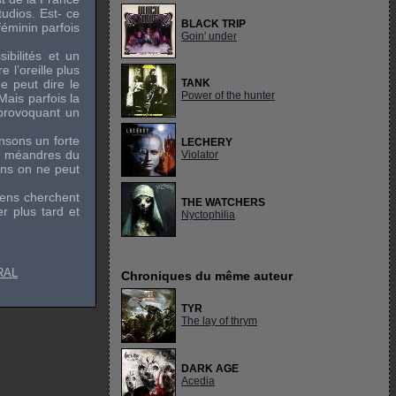
tudios. Est- ce
BLACK TRIP
éminin parfois
Goin' under
bilités et un
 l’oreille plus
e peut dire le
TANK
Power of the hunter
Mais parfois la
 provoquant un
nsons un forte
LECHERY
es méandres du
Violator
ens on ne peut
iens cherchent
THE WATCHERS
r plus tard et
Nyctophilia
RAL
Chroniques du même auteur
TYR
The lay of thrym
DARK AGE
Acedia