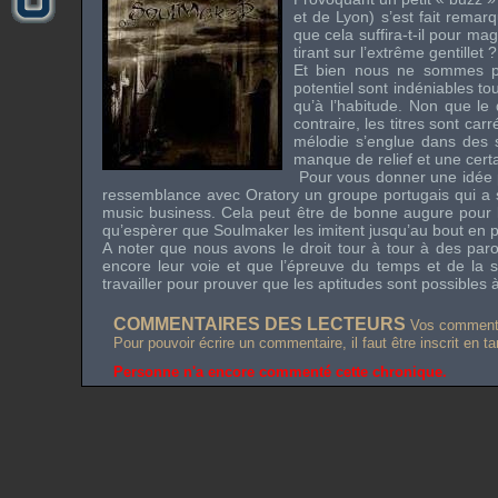
et de Lyon) s’est fait remarq
que cela suffira-t-il pour m
tirant sur l’extrême gentillet ?
Et bien nous ne sommes pa
potentiel sont indéniables tou
qu’à l’habitude. Non que le 
contraire, les titres sont c
mélodie s’englue dans des s
manque de relief et une certai
Pour vous donner une idée p
ressemblance avec Oratory un groupe portugais qui a 
music business. Cela peut être de bonne augure pour l’
qu’espèrer que Soulmaker les imitent jusqu’au bout en
A noter que nous avons le droit tour à tour à des paro
encore leur voie et que l’épreuve du temps et de la sc
travailler pour prouver que les aptitudes sont possible
COMMENTAIRES DES LECTEURS
Vos commentai
Pour pouvoir écrire un commentaire, il faut être inscrit en t
Personne n'a encore commenté cette chronique.