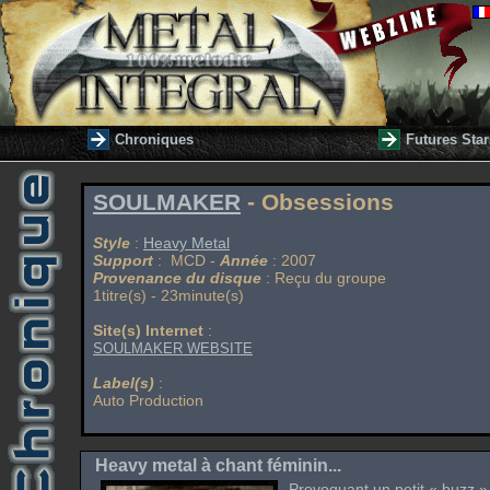
Chroniques
Futures Star
SOULMAKER
- Obsessions
Style
:
Heavy Metal
Support
: MCD -
Année
: 2007
Provenance du disque
: Reçu du groupe
1titre(s) - 23minute(s)
Site(s) Internet
:
SOULMAKER WEBSITE
Label(s)
:
Auto Production
Heavy metal à chant féminin...
Provoquant un petit « buzz » 