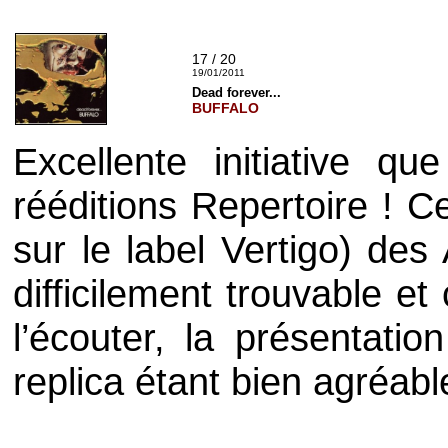
17 / 20
19/01/2011
Dead forever...
BUFFALO
Excellente initiative q
rééditions
Repertoire
! C
sur le label
Vertigo
) des 
difficilement trouvable et 
l’écouter, la présentatio
replica étant bien agréabl