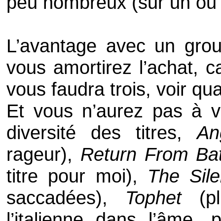
peu nombreux (sur un ou d
L’avantage avec un grou
vous amortirez l’achat, ca
vous faudra trois, voir qu
Et vous n’aurez pas à vo
diversité des titres,
An
rageur),
Return From Bat
titre pour moi),
The Sil
saccadées),
Tophet
(pl
l’italienne dans l’âme, 