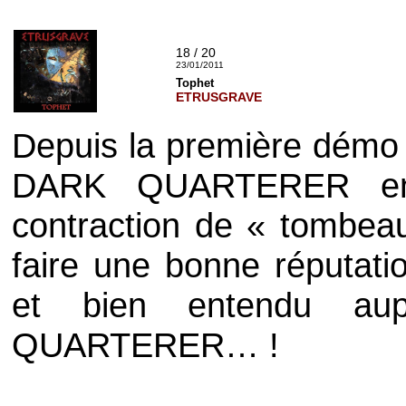
18 / 20
23/01/2011
Tophet
ETRUSGRAVE
Depuis la première
démo
DARK QUARTERER
en
contraction de « tombe
faire une bonne réputati
et bien entendu a
QUARTERER
… !