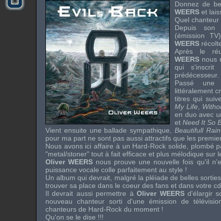
Donnez de be
WEERS
et lais
Quel chanteur 
Depuis son
(émission
TV
WEERS
récolte
Après le r
WEERS
nous r
qui s'inscri
prédécesseur.
Passé une co
littéralement 
titres qui sui
My Life
,
Witho
en duo avec un
et
Need It So 
Vient ensuite une ballade sympathique,
Beautifull Rain
pour ma part ne sont pas aussi attractifs que les premie
Nous avons ici affaire à un
Hard-Rock
solide, plombé pa
"
metal/stoner
" tout à fait efficace et plus mélodique sur 
Oliver WEERS
nous prouve une nouvelle fois qu'il n'
puissance vocale colle parfaitement au style !
Un album qui devrait, malgré la pléiade de belles sorti
trouver sa place dans le coeur des fans et dans votre c
Il devrait aussi permettre à
Oliver WEERS
d'élargir s
nouveau chanteur sorti d'une émission de télévision
chanteurs de
Hard-Rock
du moment !
Qu'on se le dise !!!