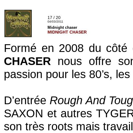
17 / 20
04/03/2011
Midnight chaser
MIDNIGHT CHASER
Formé en 2008 du côté
CHASER
nous offre so
passion pour les 80’s, les
D’entrée
Rough And Tou
SAXON
et autres
TYGER
son très
roots
mais travai