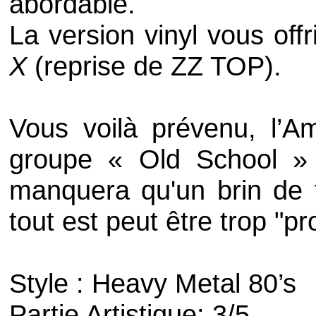
abordable.
La version vinyl vous off
X
(reprise de
ZZ TOP
).
Vous voilà prévenu, l’A
groupe «
Old School
» q
manquera qu'un brin de f
tout est peut être trop "pr
Style :
Heavy Metal 80’s
Partie Artistique: 3/5