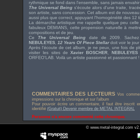
rythmique se fond dans l'ensemble, sans jamais envahir
The Universal Being
s'écoute alors d'une traite, trac
son artiste, sans concession. Cet album est de nouveau a
aussi plus que correct, appuyant l'homogénéité des 12 ti
La démarche artistique me rappelle quelque peu cell
fabuleux
DEMIANS
, cette propension naturelle à mettr
compositions et de jeu.
Ce
The Universal Being
date de 2009. Sachez 
NEBULEYES
,
12 Years Of Piece Stellar
doit voir le jour
Après l'écoute de cet album, je ne peux, une fois de 
visiter les sites de
Xavier BOSCHER
,
NEBULEYE
ORFEO'LAB
. Voilà un artiste passionné et passionnant !
COMMENTAIRES DES LECTEURS
Vos comment
impressions sur la chronique et sur l'album
Pour pouvoir écrire un commentaire, il faut être inscrit 
identifié
(Gratuit) Devenir membre de METAL INTEGRAL
Personne n'a encore commenté cette chronique.
© www.metal-integral.com v2.5