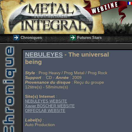
Chroniques
Futures Stars
NEBULEYES
- The universal
being
Style
: Prog Heavy / Prog Metal / Prog Rock
Support
: CD -
Année
: 2009
Provenance du disque
: Reçu du groupe
12titre(s) - 58minute(s)
Site(s) Internet
:
NEBULEYES WEBSITE
Xavier BOSCHER WEBSITE
ORFEO'LAB WEBSITE
Label(s)
:
Auto Production