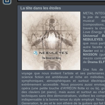
La tête dans les étoiles
METAL INTE
la joie de vou
musical
(composition
travers la ch
Love Energy
. 
Universal B
NEBULEYES
,
que nous part
autre facette 
Xavier
est ic
MASSON
(gui
mezzo contra
de
Drama EL
Une fois de 
voyage que nous invitent l'artiste et ses partenaire
science fiction est ambitieuse et riche en mélodies
symphoniques, atmosphériques et surtout électriq
extrêmement accessible. Nous pouvons aussi envisage
opéra (une petite touche d'
AYREON
flotte ici ou là), 
des claviers (et piano), mais aussi et surtout au ch
techniques sans être démonstratives, vivifient les compo
indispensable à la bonne tenue du style employé. Nou
Generation
, le jeu et le son éthéré de la guitare qui fait