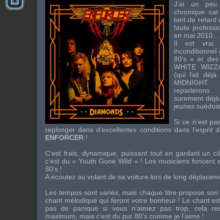
J’ai un peu
chronique car
tant de retard 
faute professio
en mai 2010… 
Il est vra
inconditionne
80’s
» et des
WHITE WIZZ
(qui fait déj
MIDNIGHT 
reparlerons
surement déjà
jeunes suédois
Si ce n’est pa
replonger dans d’excellentes conditions dans l’esprit 
ENFORCER
!
C’est frais, dynamique, puissant tout en gardant un côt
c’est du «
Youth Gone Wild
» ! Les musiciens foncent e
80’s
!
A écoutez au volant de sa voiture lors de long déplacem
Les tempos sont variés, mais chaque titre propose so
chant mélodique qui feront votre bonheur ! Le chant est
pas de panique si vous n’aimez pas trop, cela res
maximum, mais c’est du pur 80’s comme je l’aime !