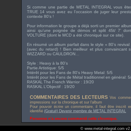
Si comme une partie de
METAL INTEGRAL
vous ête
TRUE 14
vous avez eu l’occasion de juger leur prest
contexte 80’s !
Pour information le groupe a déjà sorti un premier albu
ainsi qu’une poignée de
démos
et
split 45t/ 7’
dont
VOLTURE
(dont le MCD a été chroniqué sur ce site).
En résumé un album parfait dans le style «
80’s revival
(avec du retard) ! Bien meilleur et plus convaincant
WIZZARD
ou
CAULDRON
…
Style :
Heavy à la 80’s
Partie Artistique: 5/5
Intérêt pour les Fans de
80’s Heavy Metal
: 5/5
Intérêt pour les Fans de Métal traditionnel en général: 5
RASKAL
The French Warrior
: 19/20
RASKAL L’Objectif : 19/20
COMMENTAIRES DES LECTEURS
Vos comment
impressions sur la chronique et sur l'album
Pour pouvoir écrire un commentaire, il faut être inscrit 
identifié
(Gratuit) Devenir membre de METAL INTEGRAL
Personne n'a encore commenté cette chronique.
© www.metal-integral.com v2.5