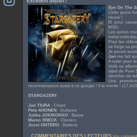
Excellent départ !
Eye On The S
Cette jeune f
réussi !
Et pour cause
MSG
.
Les autres mus
métal mélodiq
Pour les référ
se forge sa pro
Je pense aussi
Jari
me fait au
A noter pour l
Voilà un album
label
de
Pure 
dénicher de te
Une première
reconnaissance aussi à ce groupe ! Il le mérite ! (17,5/2
STARGAZERY
:
Jari TIURA
: Chant
Pete AHONEN
: Guitares
Jukka JOKIKOKKO
: Basse
Marco SNECK
: Claviers
Jussi ONTERO
: Batterie
COMMENTAIRES DES LECTEURS
Vos commentai