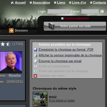
Accueil
Association
Liens
Livre d'or
Contacts
Login:
Passe:
S'inscrire gratuitement
0 article
Votre panier est vide
Valider votre panier
Dossiers
(17/20)
Actions possibles sur la chronique
Enregistrer la chronique au format .PDF
Afficher la version imprimable de la chronique
Envoyer la chronique par email
Ecrire un commentaire
Poser une question sur la chronique
eur :
Rémifm
Signaler une erreur
on
: 16/05/2011
Chroniques du même style
ROZZ
D’un siècle a l’autre