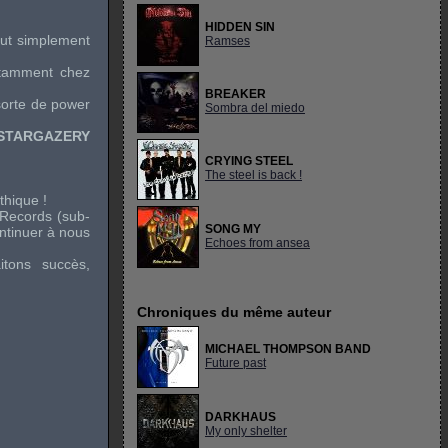
HIDDEN SIN
out simplement
Ramses
tamment chez
BREAKER
sorte de
power
Sombra del miedo
STARGAZERY
CRYING STEEL
The steel is back !
thique !
 Records
(
sub-
SONG MY
ontinuer à nous
Echoes from ansea
itons succès,
Chroniques du même auteur
MICHAEL THOMPSON BAND
Future past
DARKHAUS
My only shelter