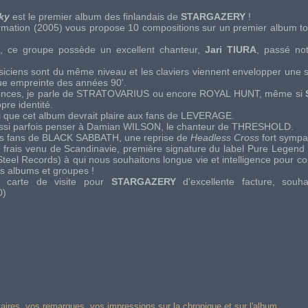
ky
est le premier album des finlandais de
STARGAZERY
!
ormation (2005) vous propose 10 compositions sur un premier album t
, ce groupe possède un excellent chanteur,
Jari TIURA
, passé no
iciens sont du même niveau et les claviers viennent envelopper une 
ue empreinte des années 90'.
ences, je parle de
STRATOVARIUS
ou encore
ROYAL HUNT
, même si
pre identité.
 que cet album devrait plaire aux fans de
LEVERAGE
.
ssi parfois penser à
Damian WILSON
, le chanteur de
THRESHOLD
.
es fans de
BLACK SABBATH
, une reprise de
Headless Cross
fort sympa
 frais venu de Scandinavie, première signature du label
Pure Legend
Steel Records
) à qui nous souhaitons longue vie et intelligence pour c
ls albums et groupes !
 carte de visite pour
STARGAZERY
d'excellente facture, souha
0)
res, vos remarques, vos impressions sur la chronique et sur l'album