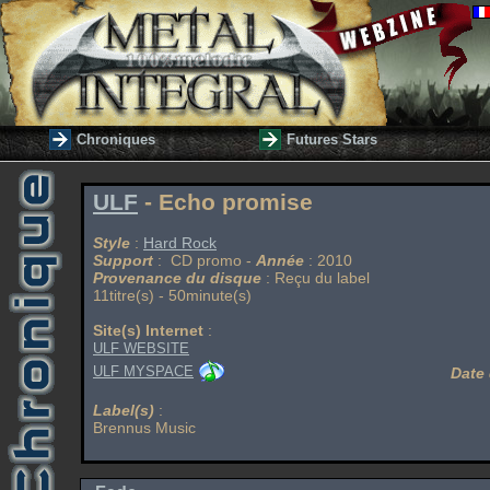
Chroniques
Futures Stars
ULF
- Echo promise
Style
:
Hard Rock
Support
: CD promo -
Année
: 2010
Provenance du disque
: Reçu du label
11titre(s) - 50minute(s)
Site(s) Internet
:
ULF WEBSITE
ULF MYSPACE
Date 
Label(s)
:
Brennus Music