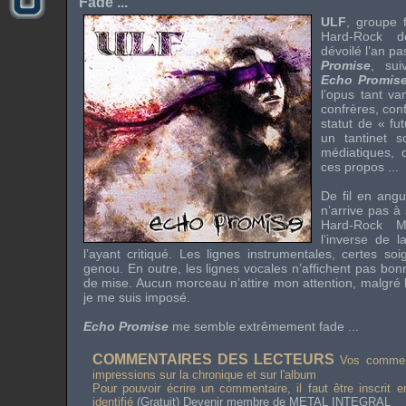
Fade ...
ULF
, groupe 
Hard-Rock 
dévoilé l’an pa
Promise
, sui
Echo Promis
l’opus tant va
confrères, con
statut de « fut
un tantinet 
médiatiques, d
ces propos ...
De fil en angu
n’arrive pas à
Hard-Rock Mo
l’inverse de l
l’ayant critiqué. Les lignes instrumentales, certes so
genou. En outre, les lignes vocales n’affichent pas bon
de mise. Aucun morceau n’attire mon attention, malgré
je me suis imposé.
Echo Promise
me semble extrêmement fade ...
COMMENTAIRES DES LECTEURS
Vos comment
impressions sur la chronique et sur l'album
Pour pouvoir écrire un commentaire, il faut être inscrit 
identifié
(Gratuit) Devenir membre de METAL INTEGRAL