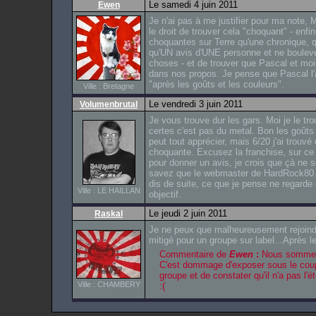
Le samedi 4 juin 2011
Ewen
Je n'ai pas à me justifier pour ma note, 
le droit de trouver cela "choquant" - enfi
choquantes sur Terre qu'une chronique, q
qu'UN avis d'UNE personne et ne bouleve
choses - et de trouver que Pascal et 
dans nos propos. Je pense que Pascal l'
"après les goûts et les couleurs".
Ville : Bretagne
Le vendredi 3 juin 2011
Volumenbrutal
Je vous trouve dur les gars. Moi je le tr
certes c'est pas du metal. Bon les goûts 
peut tout apprécier, mais 6/20 j'ai trouvé
choquante. Excusez la franchise, sur ce
pour donner un avis, je crois que çà ne s
savez que le webmaster de HardRock80 
dis de suite, ce que je pense ne regarde
Ville : LE HAILLAN
objectif.
Le jeudi 2 juin 2011
Raskal
Je ne peux que malheureusement rejoindr
mitigé pour un groupe sur label...Après le
Commentaire de
Ewen
:
Nous sommes 
C'est dommage d'exposer sous le coup
groupe et de constater qu'il n'a pas l'
Ville : CHAMBERY
:(