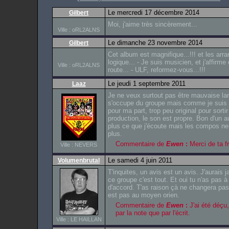
Le mercredi 17 décembre 2014
Gilbert
Moi, j'aime très sincèrement...
Ville : oRL2ALNS
Le dimanche 23 novembre 2014
Gilbert
Cet album est magnifique...!!! et les ar
logique... - Je suis musicien, et j'affirme 
Ville : oRL2ALNS
route... - ULF, reformez-vous...!!!
Le jeudi 1 septembre 2011
Laaz
Je ne veux surtout pas être mauvaise lan
s'occupe du groupe mais comme je suis f
pour ma part, trop peu original pour sortir
production, le son est propre. Bon d'un a
plus ce que j'écoute mais les compos n
plus.
Commentaire de
Ewen
:
Merci de ta fr
Ville : NEVERS
Le samedi 4 juin 2011
Volumenbrutal
T'inquites, un avis est un avis. J'aurais 
ce groupe c'est tout. Et oui tu n'as pas à 
d'accord. T'as raison çà ne changera pas
est pas au moyen orien.
Commentaire de
Ewen
:
J'ai été déçu,
par la note que par l'écrit.
Ville : LE HAILLAN