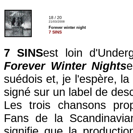
18 / 20
21/03/2008
Forever winter night
7 SINS
7 SINS
est loin d'Under
Forever Winter Nights
e
suédois et, je l'espère, l
signé sur un label de des
Les trois chansons pro
Fans de la Scandinavia
signifie que la producti