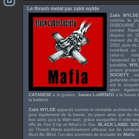
Le thrash metal par zakk wylde
Zakk WYLDE
comme le plus
OSBOURNE
. 
comète
Ran
disparu en 1
meneur de
B
2002, puis de 
contribué au
celui-ci, n
l’essentiel de
parallèle,
WYL
propre group
SOCIETY
, où
guitariste-cha
est le cinqui
alors égal
CATANESE
à la guitare,
James LoMENZO
à la basse 
la batterie.
Zakk WYLDE
apparaît comme le véritable architecte du s
joue également de la basse, du piano ainsi que du
mi
box
ainsi qu’à la
Wah-wah
, grâce auxquelles il crée res
riffs
de
Fire It Up
et
What’s In You
.
BLACK LABEL SOC
un
Thrash Metal
extrêmement efficace sur de nombre
Must Be Blind
, l’un des sommets de brutalité de
Mafia
.