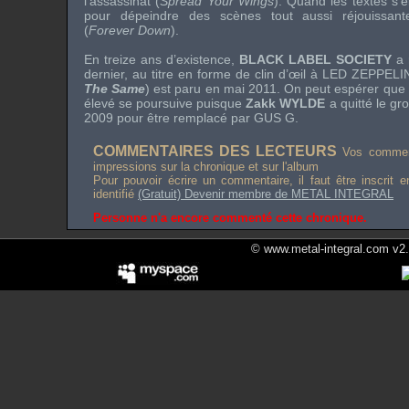
l’assassinat (
Spread Your Wings
). Quand les textes s’
pour dépeindre des scènes tout aussi réjouissante
(
Forever Down
).
En treize ans d’existence,
BLACK LABEL SOCIETY
a 
dernier, au titre en forme de clin d’œil à
LED ZEPPELI
The Same
) est paru en mai 2011. On peut espérer que
élevé se poursuive puisque
Zakk WYLDE
a quitté le gr
2009 pour être remplacé par
GUS G
.
COMMENTAIRES DES LECTEURS
Vos comment
impressions sur la chronique et sur l'album
Pour pouvoir écrire un commentaire, il faut être inscrit 
identifié
(Gratuit) Devenir membre de METAL INTEGRAL
Personne n'a encore commenté cette chronique.
© www.metal-integral.com v2.5