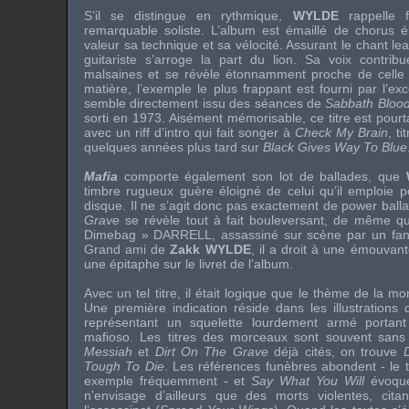
S’il se distingue en rythmique,
WYLDE
rappelle f
remarquable soliste. L’album est émaillé de
chorus
éb
valeur sa technique et sa vélocité. Assurant le chant
le
guitariste s’arroge la part du lion. Sa voix contri
malsaines et se révèle étonnamment proche de celle 
matière, l’exemple le plus frappant est fourni par l’ex
semble directement issu des séances de
Sabbath Bloo
sorti en 1973. Aisément mémorisable, ce titre est pour
avec un
riff
d’intro qui fait songer à
Check My Brain
, ti
quelques années plus tard sur
Black Gives Way To Blue
Mafia
comporte également son lot de ballades, que
timbre rugueux guère éloigné de celui qu’il emploie
disque. Il ne s’agit donc pas exactement de
power ball
Grave
se révèle tout à fait bouleversant, de même 
Dimebag » DARRELL
, assassiné sur scène par un
fa
Grand ami de
Zakk WYLDE
, il a droit à une émouva
une épitaphe sur le livret de l’album.
Avec un tel titre, il était logique que le thème de la mo
Une première indication réside dans les illustrations d
représentant un squelette lourdement armé portant
mafioso
. Les titres des morceaux sont souvent sans
Messiah
et
Dirt On The Grave
déjà cités, on trouve
Tough To Die
. Les références funèbres abondent - le 
exemple fréquemment - et
Say What You Will
évoque
n’envisage d’ailleurs que des morts violentes, citant