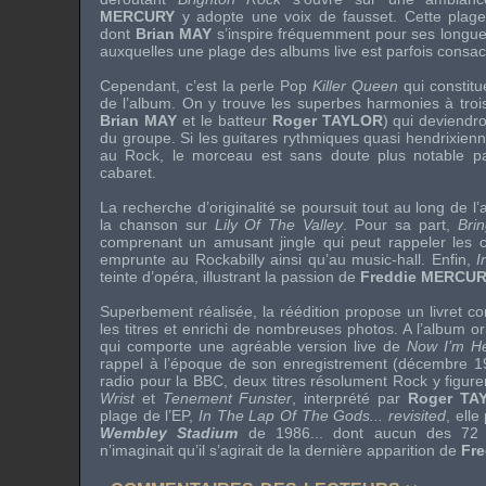
MERCURY
y adopte une voix de fausset. Cette plage
dont
Brian MAY
s’inspire fréquemment pour ses longue
auxquelles une plage des albums
live
est parfois consac
Cependant, c’est la perle
Pop
Killer Queen
qui constitu
de l’album. On y trouve les superbes harmonies à trois
Brian MAY
et le batteur
Roger TAYLOR
) qui deviendr
du groupe. Si les guitares rythmiques quasi hendrixienn
au
Rock
, le morceau est sans doute plus notable par
cabaret.
La recherche d’originalité se poursuit tout au long de l
la chanson sur
Lily Of The Valley
. Pour sa part,
Bri
comprenant un amusant
jingle
qui peut rappeler les 
emprunte au
Rockabilly
ainsi qu’au music-hall. Enfin,
I
teinte d’opéra, illustrant la passion de
Freddie MERCU
Superbement réalisée, la réédition propose un livret co
les titres et enrichi de nombreuses photos. A l’album or
qui comporte une agréable version live de
Now I’m H
rappel à l’époque de son enregistrement (décembre 19
radio pour la
BBC
, deux titres résolument
Rock
y figur
Wrist
et
Tenement Funster
, interprété par
Roger TA
plage de l’
EP
,
In The Lap Of The Gods... revisited
, ell
Wembley Stadium
de 1986... dont aucun des 72 0
n’imaginait qu’il s’agirait de la dernière apparition de
Fr