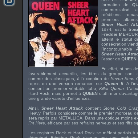
formation de
Q
commercialisé, 
rééditions rema
premiers albums
Sheer Heart Att
1974, est le tro
Freddie MERCUR
atteint le statut
consécration viend
l’incontournable
Sheer Heart Atta
l’essor de
QUEEN
.
En effet, si ses d
favorablement accueillis, les titres du groupe sont
comme des classiques, à l’exception de
Seven Seas 
repris en une version remaniée sur
Queen II
. A l’i
contient un premier véritable tube,
Killer Queen
. L’al
Hard Rock
, mais permet à
QUEEN
d’affirmer davantage
une grande variété d’influences.
Ainsi,
Sheer Heart Attack
contient
Stone Cold Craz
Heavy
. Parfois considéré comme le premier morceau 
sera repris par
METALLICA
. Dans une optique moins ex
I’m Here
, efficace par ses refrains nerveux et ses
riffs
ty
Les registres
Rock
et
Hard Rock
se mêlent parfois à d
déroutant
Brighton Rock
s’ouvre sur une ambianc