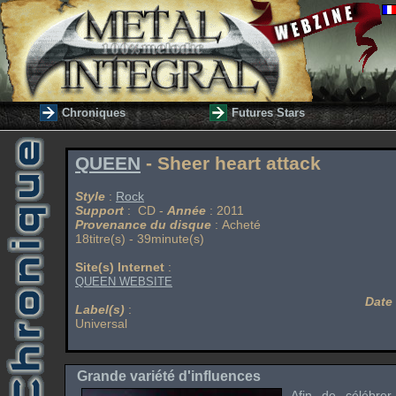
Chroniques
Futures Stars
QUEEN
- Sheer heart attack
Style
:
Rock
Support
: CD -
Année
: 2011
Provenance du disque
: Acheté
18titre(s) - 39minute(s)
Site(s) Internet
:
QUEEN WEBSITE
Date
Label(s)
:
Universal
Grande variété d'influences
Afin de célébre