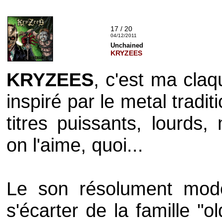
17 / 20
04/12/2011
Unchained
KRYZEES
KRYZEES
, c'est ma claq
inspiré par le
metal
tradit
titres puissants, lourds
on l'aime, quoi...
Le son résolument mo
s'écarter de la famille "
ol