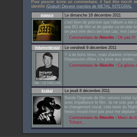
Pour pouvoir écrire un commentaire, il faut être inscrit 
identifié
(Gratuit) Devenir membre de METAL INTEGRAL
Le dimanche 18 décembre 2011
pupuce
c'est bien de préciser que l'album a été 
une BO de film et de garder ca en tete lor
on peut etre decu (en tout cas, moi j'ador
Commentaire de
Rémifm
:
Oh yes !!!
Le vendredi 9 décembre 2011
Volumenbrutal
Y a de bons titres, mais d'autres m'ennuie
l'impression d'être à la piste aux étoiles..
Commentaire de
Rémifm
:
Ca glisse 
Ville : LE HAILLAN
Le jeudi 8 décembre 2011
krakal
Bande Originale de film version métal s
avec impatience le film. Je ne suis pas 
le changement vocal, cela reste du Night
heavy mourd n'est pas pour me déplaire 
Commentaire de
Rémifm
:
Merci de t
Tchuss...