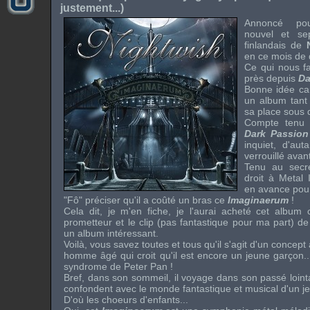
justement...)
Annoncé p
nouvel et se
finlandais de
en ce mois de
Ce qui nous fa
près depuis
Da
Bonne idée car
un album tant 
sa place sous 
Compte tenu 
Dark Passion
inquiet, d'aut
verrouillé avant
Tenu au secr
droit à
Metal I
en avance pour
"Fô" préciser qu'il a coûté un bras ce
Imaginaerum
!
Cela dit, je m'en fiche, je l'aurai acheté cet album 
prometteur et le clip (pas fantastique pour ma part) d
un album intéressant.
Voilà, vous savez toutes et tous qu'il s'agit d'un concept 
homme âgé qui croit qu'il est encore un jeune garçon.
syndrome de
Peter Pan
!
Bref, dans son sommeil, il voyage dans son passé loint
confondent avec le monde fantastique et musical d'un je
D'où les choeurs d'enfants...