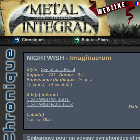
Chroniques
Futures Stars
NIGHTWISH
- Imaginaerum
Style
:
Symphonic Metal
Support
: CD -
Année
: 2011
Provenance du disque
: Acheté
13titre(s) - 74minute(s)
Site(s) Internet
:
NIGHTWISH WEBSITE
NIGHTWISH FACEBOOK
Date 
Label(s)
:
Nuclear Blast
Embarquez pour un voyage symphonique et mét