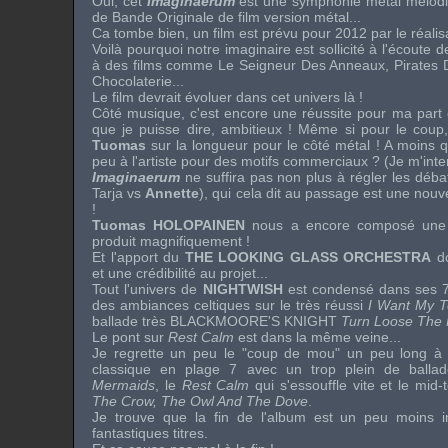
Oui, cet
Imaginaerum
est une symphonie métal mélodi
de Bande Originale de film version métal...
Ca tombe bien, un film est prévu pour 2012 par le réali
Voilà pourquoi notre imaginaire est sollicité à l'écoute d
à des films comme Le Seigneur Des Anneaux, Pirates D
Chocolaterie...
Le film devrait évoluer dans cet univers là !
Côté musique, c'est encore une réussite pour ma part 
que je puisse dire, ambitieux ! Même si pour le cou
Tuomas
sur la longueur pour le côté métal ! A moins 
peu à l'artiste pour des motifs commerciaux ? (Je m'inte
Imaginaerum
ne suffira pas non plus à régler les déb
Tarja
vs
Annette
), qui cela dit au passage est une nouvel
!
Tuomas HOLOPAINEN
nous a encore composé une 
produit magnifiquement !
Et l'apport du
THE LOOKING GLASS ORCHESTRA
do
et une crédibilité au projet...
Tout l'univers de
NIGHTWISH
est condensé dans ses 
des ambiances celtiques sur le très réussi
I Want My 
ballade très
BLACKMOORE'S KNIGHT
Turn Loose The
Le pont sur
Rest Calm
est dans la même veine...
Je regrette un peu le "coup de mou" un peu long à 
classique en plage 7 avec un trop plein de ball
Mermaids
, le
Rest Calm
qui s'essouffle vite et le
mid-
The Crow, The Owl And The Dove
.
Je trouve que la fin de l'album est un peu moins i
fantastiques titres.