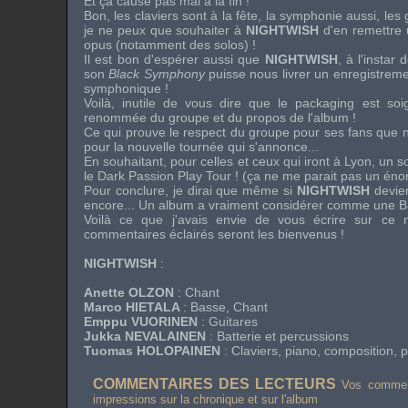
Et ça cause pas mal à la fin !
Bon, les claviers sont à la fête, la symphonie aussi, les
je ne peux que souhaiter à
NIGHTWISH
d'en remettre 
opus (notamment des solos) !
Il est bon d'espérer aussi que
NIGHTWISH
, à l'instar
son
Black Symphony
puisse nous livrer un enregistreme
symphonique !
Voilà, inutile de vous dire que le
packaging
est soi
renommée du groupe et du propos de l'album !
Ce qui prouve le respect du groupe pour ses fans que no
pour la nouvelle tournée qui s'annonce...
En souhaitant, pour celles et ceux qui iront à
Lyon
, un s
le
Dark Passion Play Tour
! (ça ne me parait pas un éno
Pour conclure, je dirai que même si
NIGHTWISH
devien
encore... Un album a vraiment considérer comme une Ba
Voilà ce que j'avais envie de vous écrire sur ce
commentaires éclairés seront les bienvenus !
NIGHTWISH
:
Anette OLZON
: Chant
Marco HIETALA
: Basse, Chant
Emppu VUORINEN
: Guitares
Jukka NEVALAINEN
: Batterie et percussions
Tuomas HOLOPAINEN
: Claviers, piano, composition, p
COMMENTAIRES DES LECTEURS
Vos comment
impressions sur la chronique et sur l'album