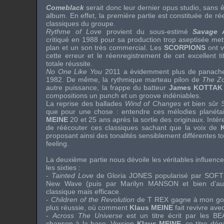
Comeblack
serait donc leur dernier opus studio, sans ê
album. En effet, la première partie est constituée de r
classiques du groupe.
Rythme of Love
provient du sous-estimé
Savage 
critiqué en 1988 pour sa production trop aseptisée met
plan et un son très commercial. Les
SCORPIONS
ont v
cette erreur et le réenregistrement de cet excellent t
totale réussite.
No One Like You
2011 a évidemment plus de panache q
1982. De même, la rythmique marteau pilon de
The Z
autre puissance, la frappe du batteur
James KOTTA
compositions un
punch
et un
groove
indéniables.
La reprise des ballades
Wind of Changes
et bien sûr
que pour une chose : entendre ces mélodies planéta
MEINE
20 et 25 ans après la sortie des originaux. Intér
de réécouter ces classiques sachant que la voix de
proposant ainsi des tonalités sensiblement différentes 
feeling
.
La deuxième partie nous dévoile les véritables influenc
les
sixties
:
-
Tainted Love
de
Gloria JONES
popularisé par
SOFT
New Wave
(puis par
Marilyn MANSON
et bien d’a
classique mais efficace.
-
Children of the Revolution
de
T REX
gagne à mon goû
plus réussie, où comment
Klaus MEINE
fait revivre ave
-
Across The Universe
est un titre écrit par les
BE
chanson à la base. Version
Klaus MEINE
, ce titre dé