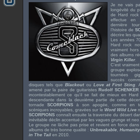
Je ne vais pa
longévité du 
de
Hard rock
effectue en
dernière to
l’histoire de
S
décrire les qu
Les années 7
Hard rock
no
vraiment hor
des albums r
Virgin Killer
.
C’est vraiment
groupe explose
tournées gi
succès comme
disques tels que
Blackout
ou
Love at First Sting
. 
amené par la paire de guitaristes
Rudolf SCHENKE
incontestablement ce qu’il se fait de mieux en
Hard
descendante dans la deuxième partie de cette décenn
tornade
SCORPIONS
à son apogée, comme en témo
scéniques incroyables, gravées sur le
Word Wild Live
n
SCORPIONS
connaît ensuite la traversée du désert dan
inévitable déclin accentué par les vagues
grunge
et
neo
Le groupe ne lâche pas prise et revient en force dan
albums de très bonne qualité :
Unbreakable
,
Humanity 
in The Tail
en 2010.