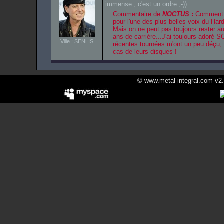
immense ; c'est un ordre ;-))
Commentaire de
NOCTUS
:
Comment n
pour l'une des plus belles voix du
Hard
Mais on ne peut pas toujours rester a
ans de carrière...J'ai toujours adoré
S
Ville : SENLIS
récentes tournées m'ont un peu déçu, c
cas de leurs disques !
© www.metal-integral.com v2.5