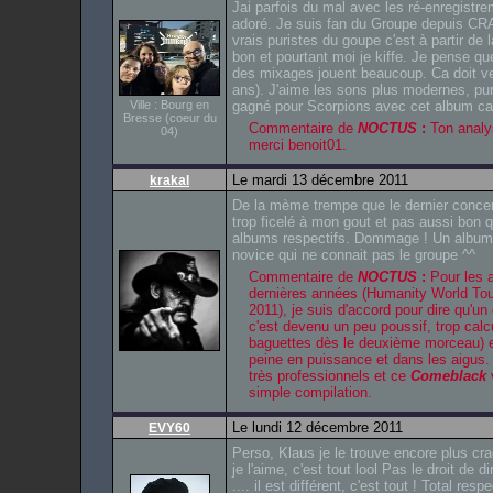
Jai parfois du mal avec les ré-enregistrem
adoré. Je suis fan du Groupe depuis C
vrais puristes du goupe c'est à partir de
bon et pourtant moi je kiffe. Je pense q
des mixages jouent beaucoup. Ca doit v
ans). J'aime les sons plus modernes, pur
Ville : Bourg en
gagné pour Scorpions avec cet album car j
Bresse (coeur du
Commentaire de
NOCTUS
:
Ton analys
04)
merci benoit01.
Le mardi 13 décembre 2011
krakal
De la mème trempe que le dernier concer
trop ficelé à mon gout et pas aussi bon qu
albums respectifs. Dommage ! Un albu
novice qui ne connait pas le groupe ^^
Commentaire de
NOCTUS
:
Pour les a
dernières années (
Humanity World Tou
2011), je suis d'accord pour dire qu'u
c'est devenu un peu poussif, trop calcu
baguettes dès le deuxième morceau) e
peine en puissance et dans les aigus. 
très professionnels et ce
Comeblack
v
simple compilation.
Le lundi 12 décembre 2011
EVY60
Perso, Klaus je le trouve encore plus cr
je l'aime, c'est tout lool Pas le droit de d
.... il est différent, c'est tout ! Total re