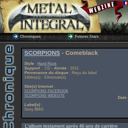
Chroniques
Futures Stars
SCORPIONS
- Comeblack
Style
:
Hard Rock
Support
: CD -
Année
: 2011
Provenance du disque
: Reçu du label
14titre(s) - 53minute(s)
Site(s) Internet
:
SCORPIONS FACEBOOK
SCORPIONS WEBSITE
Date 
Label(s)
:
Sony BMG
L’album testament après 40 ans de carrière