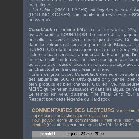
magnifique !
-
Tin Soldier
(
SMALL FACES
),
All Day And all of the N
(
ROLLING STONES
) sont habilement revisités par
SC
heavy rock
.
Comeblack
se termine hélas par un gros bide :
Sting
avec
Amandine BOURGEOIS
. Le timbre de la gagnan
ne colle pas avec le style romantique du
slow
. De plu
dans les refrains est couverte par celle de
Klaus
, où e
BOURGEOIS
étant aussi signée sur la
major
Sony Mus
L’idée de base consistait à remercier la France pour l’
morceau culte en le revisitant avec quelques paroles e
aurait pu être réussie avec un vrai duo, partagé avec
un chant tout en français…Vraiment raté.
Hormis ce gros loupé,
Comeblack
demeure très plaisa
des albums de
SCORPIONS
quand on y pense, bien c
bien produits et bien chantés. Car, en
live
, malheure
MEINE
qui peine en puissance et dans les aigus, ce n’es
Le temps est venu d’arrêter,
The Final Sting Tour
s
Respect pour cette légende du
Hard rock
.
COMMENTAIRES DES LECTEURS
Vos comment
impressions sur la chronique et sur l'album
Pour pouvoir écrire un commentaire, il faut être inscrit 
identifié
(Gratuit) Devenir membre de METAL INTEGRAL
Le jeudi 23 avril 2020
benoit01