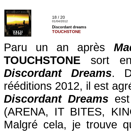
18 / 20
01/04/2012
Discordant dreams
TOUCHSTONE
Paru un an après
Ma
TOUCHSTONE
sort en
Discordant Dreams
. D
rééditions 2012, il est ag
Discordant Dreams
est
(
ARENA
,
IT BITES
,
KI
Malgré cela, je trouve q