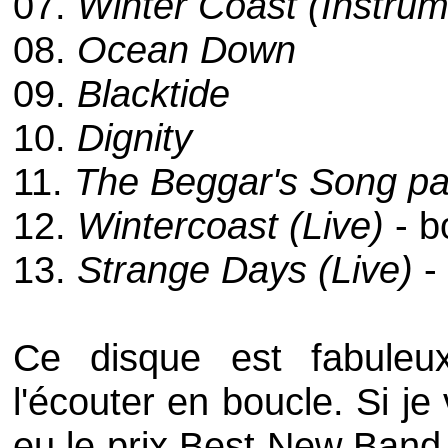
07.
Winter Coast (Instrum
08.
Ocean Down
09.
Blacktide
10.
Dignity
11.
The Beggar's Song par
12.
Wintercoast (Live)
- b
13.
Strange Days (Live)
-
Ce disque est fabuleu
l'écouter en boucle. Si j
eu le prix
Best New Band