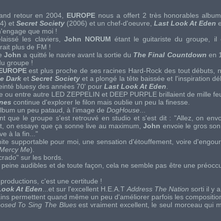
and retour en 2004,
EUROPE
nous a offert 2 très honorables albu
4) et
Secret Society
(2006) et un chef-d'oeuvre,
Last Look At Eden
e
n'engage que moi !
laissé les claviers,
John NORUM
étant le guitariste du groupe, il 
rait plus de FM !
ue
John
a quitté le navire avant la sortie du
The Final Countdown
en 1
du groupe !
EUROPE
est plus proche de ses racines
Hard-Rock
des tout débuts,
e Dark
et
Secret Society
et a plongé la tête baissée et l'inspiration 
einté
bluesy
des années 70' pour
Last Look At Eden
.
e ou entre autre
LED ZEPPELIN
et
DEEP PURPLE
brillaient de mille fe
nes
continue d'explorer le filon mais oublie un peu la finesse.
album un peu pataud, à l'image de
DogHouse
...
nt que le groupe s'est retrouvé en studio et s'est dit : "Allez, on env
rt, on essaye que ça sonne
live
au maximum,
John
envoie le gros son
e à la fin..."
limite supportable pour moi, une sensation d'étouffement, voire d'engo
 Mercy Me
).
rado" sur les bords.
 à peine audibles et de toute façon, cela ne semble pas être une préocc
roductions, c'est une certitude !
Look At Eden
...et sur l'excellent
H.E.A.T
Address The Nation
sorti il y 
ains permettent quand même un peu d'améliorer parfois les compositio
osed To Sing The Blues
est vraiment excellent, le seul morceau qui m