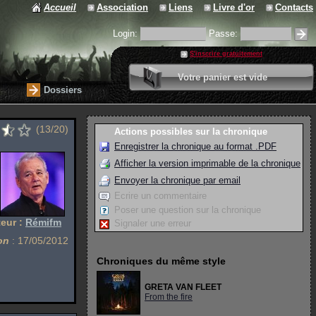
Accueil
Association
Liens
Livre d'or
Contacts
Login:
Passe:
S'inscrire gratuitement
0 article
Votre panier est vide
Valider votre panier
Dossiers
(13/20)
Actions possibles sur la chronique
Enregistrer la chronique au format .PDF
Afficher la version imprimable de la chronique
Envoyer la chronique par email
Ecrire un commentaire
Poser une question sur la chronique
eur :
Rémifm
Signaler une erreur
on
: 17/05/2012
Chroniques du même style
GRETA VAN FLEET
From the fire