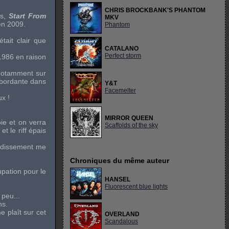
CHRIS BROCKBANK'S PHANTOM
ms,
Start From
MKV
n 2009.
Phantom
était clair que
CATALANO
Perfect storm
986 en raison
 notamment sur
débordante dans
Y&T
Facemelter
ux !
MIRROR QUEEN
oie et on verra
Scaffolds of the sky
 et le
riff
épais
urdissement me
Chroniques du même auteur
upation pour le
HANSEL
Fluorescent blue lights
a peu...
ns.
e plaît sur cet
OVERLAND
Scandalous