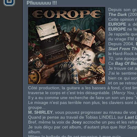
Pfiuuuuuu !!!
Depuis son gr
The Dark
(200
Cette opinion 
EUROPE
a dé
EUROPE
ne fe
Je rappelle q
du virage
FM
Depuis 2004,
Start From Th
le
Hard-Rock
t
70, une époqu
Ce
Bag Of Bo
Je trouve cet 
J'ai le sentime
bien ce qui so
et on se retrouv
Côté production, la guitare a les basses à fond, c'est 
traverse le corps et c'est très désagréable. (
Mercy You,
Il y a eu comme une recherche de faire un son un peu "c
Le mixage n'est pas terrible non plus, les claviers sont
groupe...
M. SHIRLEY
, vous pouvez progresser au niveau de vos p
Quand je pense au travail de
Tobias LINDELL
sur
Last 
Bref, même la voix de
Joey
accroche un peu et les refr
Je suis déçu par cet album, d'autant plus que
Not Supp
album.
Même la ballade de fin est poussive à mon ouïe...