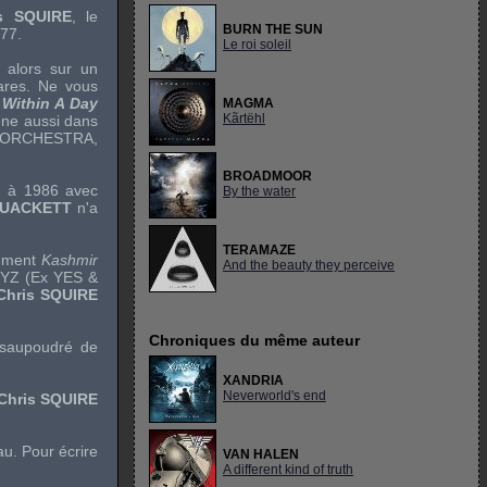
is SQUIRE
, le
BURN THE SUN
77.
Le roi soleil
nt alors sur un
ares. Ne vous
 Within A Day
MAGMA
Kãrtëhl
ène aussi dans
 ORCHESTRA
,
BROADMOOR
 à 1986 avec
By the water
UACKETT
n'a
TERAMAZE
sement
Kashmir
And the beauty they perceive
XYZ
(Ex
YES
&
Chris SQUIRE
Chroniques du même auteur
 saupoudré de
XANDRIA
Neverworld's end
Chris SQUIRE
au. Pour écrire
VAN HALEN
A different kind of truth