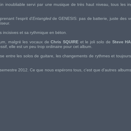
ain inoubliable servi par une musique de très haut niveau, tous les i
renant l'esprit d'
Entangled
de
GENESIS
: pas de batterie, juste des 
iseur.
 incisives et sa rythmique en béton.
lbum, malgré les vocaux de
Chris SQUIRE
et le joli solo de
Steve H
ssif, elle est un peu trop ordinaire pour cet album.
rise entre les solos de guitare, les changements de rythmes et toujou
semestre 2012. Ce que nous espérons tous, c'est que d'autres albums 