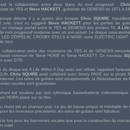
est la collaboration entre deux titans du
rock
progressif :
Chr
siste de
YES
et
Steve HACKETT
, guitariste de
GENESIS
de 1971 à 19
 groupe débute il y a quatre ans lorsque
Chris SQUIRE
, travailla
t solo, s'est vu suggéré
Steve HACKETT
pour les parties de guit
 un mariage parfait entre le
YES
et
GENESIS
des années 70,
A Life
 de
rock
progressif moderne avec un son actuel. Le disque nous emm
e
LED ZEPPELIN
,
CROSBY STILLS & NASH
, voire
ELECTRIC LIGHT
 de
Jazz
.
 collaboration entre des musiciens de
YES
et de
GENESIS
remonte
u travail commun de
Steve HOWE
et
Steve HACKETT
. Ce nouveau
SQ
un avec
GTR
.
re du disque est
A Life Within A Day
avec son refrain rappelant furieu
ELIN
.
Chris SQUIRE
avait collaboré avec
Jimmy PAGE
sur le projet
internet. Les solos de guitare sont exceptionnels, la
Rickenbacker
de
nies vocales sont grandioses.
 chant est soutenu par une rythmique basse/batterie métronomique
evor HORN
plane sur ce titre.
u chant est un chanson
pop
. Le jeu de basse unique et inimitable de
our les morceaux précédents, les solos de guitare sont fabuleux.
A la fois pour les harmonies vocales que pour la construction du morce
on sujet.