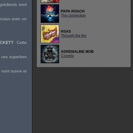
ngrédients sont
PAPA ROACH
The connection
vocaux avec un
HSAS
Through the fire
ACKETT
. Cette
ADRENALINE MOB
Coverta
rs ces superbes
vont suivre et