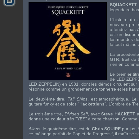
SQUACKETT
légendaire bas
L'histoire du
nouveau proje
attendez pas à
est un disque
les mondes d
le tout mâtiné
La précédente
GTR
, fruit d
rien en comm
Le premier tit
de
LED ZEPP
LED ZEPPELIN
) en 1981, dont les démos circulent sur 
résonne comme un grondement de tonnerre et les harmo
Le deuxième titre,
Tall Ships
, est atmosphérique. Le
guitare funky et de solos "
Hackettiens
". L'ombre de
Tr
Le troisième titre,
Divided Self
, avec
Steve HACKETT
a
donne une couleur très "
YES
" à cette chanson. Comme p
Aliens
, le quatrième titre, est du
Chris SQUIRE
pur jus. 
ce mélange parfait de
Pop
et de Progressif, il maîtrise s