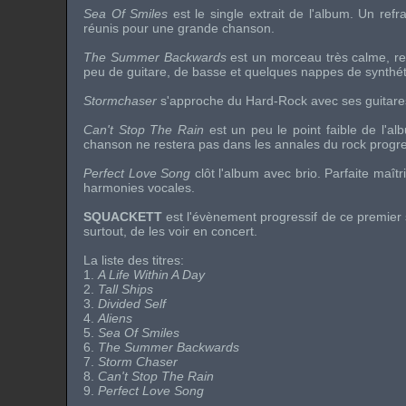
Sea Of Smiles
est le single extrait de l'album. Un refr
réunis pour une grande chanson.
The Summer Backwards
est un morceau très calme, rep
peu de guitare, de basse et quelques nappes de synthét
Stormchaser
s'approche du
Hard-Rock
avec ses guitares
Can't Stop The Rain
est un peu le point faible de l'a
chanson ne restera pas dans les annales du
rock
progre
Perfect Love Song
clôt l'album avec brio. Parfaite maît
harmonies vocales.
SQUACKETT
est l'évènement progressif de ce premier 
surtout, de les voir en concert.
La liste des titres:
1.
A Life Within A Day
2.
Tall Ships
3.
Divided Self
4.
Aliens
5.
Sea Of Smiles
6.
The Summer Backwards
7.
Storm Chaser
8.
Can't Stop The Rain
9.
Perfect Love Song