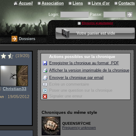
Accueil
Association
Liens
Livre d'or
Contacts
Login:
Passe:
S'inscrire gratuitement
0 article
Votre panier est vide
Valider votre panier
Dossiers
(19/20)
Actions possibles sur la chronique
Enregistrer la chronique au format .PDF
Afficher la version imprimable de la chronique
Envoyer la chronique par email
Ecrire un commentaire
 :
Christian33
Poser une question sur la chronique
Signaler une erreur
on
: 19/05/2012
Chroniques du même style
QUEENSRŸCHE
Frequency unknown