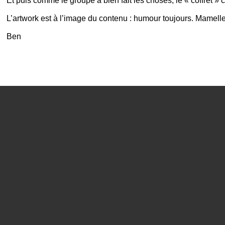
Et puis comme le groupe a bien fait les choses, le « coffret » 
L’
artwork
est à l’image du contenu : humour toujours. Mamelles 
Ben