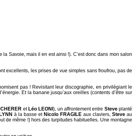
e la Savoie, mais il en est ainsi !). C’est donc dans mon salon
ont excellents, les prises de vue simples sans froufrou, pas de
omisent pas ! Revisitant leur discographie, en privilégiant le
l’énergie. Et la banane jusqu’aux oreilles (contents d’être sur
 SCHERER
et
Léo LEONI
), un affrontement entre
Steve
planté
 LYNN
à la basse et
Nicolo FRAGILE
aux claviers,
Steve
au
 tout de même !) hors des turpitudes habituelles. Une montagne