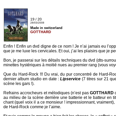
19 / 20
28/03/2008
Made in switzerland
GOTTHARD
Enfin ! Enfin un
dvd
digne de ce nom ! Je n’ai jamais eu l’opp
que je me luxe les cervicales. Et oui, j’ai les plaisirs que je pe
Bon, je passerai sur les détails techniques du
dvd
(
dts-surro
minettes hystériques à moitié nues au premier rang (vous voye
Que du
Hard-Rock
!!! Du vrai, du pur concentré de
Hard-Ro
dernier album studio en date :
Lipservice
(7 titres sur 21 qu
scène les gars !).
Refrains accrocheurs et mélodiques (n’est pas
GOTTHARD
au milieu de la scène derrière une batterie et le batteur en ti
chant (quel voix il a ce monsieur ! impressionnant, vraiment)
de
Hard-Rock
comme je l’aime.