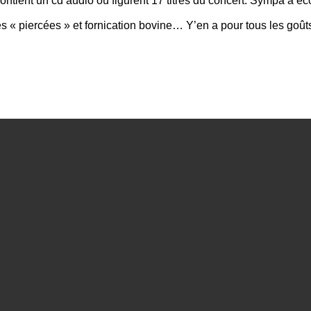
contient un cd audio où figurent 17 titres du concert. Sympa à éc
« piercées » et fornication bovine… Y’en a pour tous les goûts. 