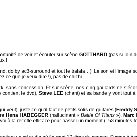
ortunité de voir et écouter sur scène
GOTTHARD
(pas si loin d
ux !
und
,
dolby ac3-surround
et tout le tralala…). Le son et l’image s
z ce que je veux dire !), pas de chichi….
ck
, sans concession. Et sur scène, nos cinq gaillards ne s’écon
e contient le
dvd
),
Steve LEE
(chant) et sa bande y vont tout à 
qui veut), juste ce qu’il faut de petits solis de guitares (
Freddy
tre
Hena HABEGGER
(hallucinant «
Battle Of Titans
»),
Marc
, voilà la recette efficace pour passer un moment (153 minutes