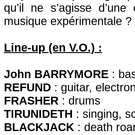
qu’il ne s’agisse d’une 
musique expérimentale ?
Line-up (en V.O.) :
John BARRYMORE
:
bas
REFUND
:
guitar, electro
FRASHER
:
drums
TIRUNIDETH
:
singing, s
BLACKJACK
:
death roar