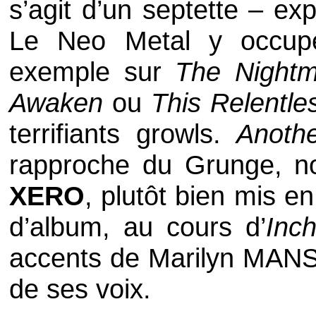
s’agit d’un septette – exp
Le
Neo Metal
y occupe
exemple sur
The Night
Awaken
ou
This Relentl
terrifiants
growls
.
Anoth
rapproche du
Grunge
, n
XERO
, plutôt bien mis en
d’album, au cours d’
Inc
accents de
Marilyn MAN
de ses voix.