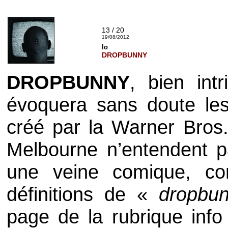
13 / 20
19/08/2012
Io
DROPBUNNY
DROPBUNNY
, bien int
évoquera sans doute les
créé par la
Warner Bros
Melbourne
n’entendent pa
une veine comique, c
définitions de «
dropbu
page de la rubrique info