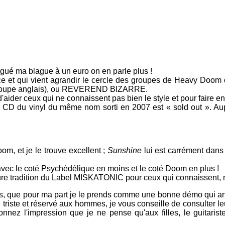
gué ma blague à un euro on en parle plus !
nce et qui vient agrandir le cercle des groupes de Heavy Do
roupe anglais), ou REVEREND BIZARRE.
aider ceux qui ne connaissent pas bien le style et pour fai
ion CD du vinyl du même nom sorti en 2007 est « sold out ». A
om, et je le trouve excellent ;
Sunshine
lui est carrément dan
avec le coté Psychédélique en moins et le coté Doom en plus !
re tradition du Label MISKATONIC pour ceux qui connaissent, mai
eurs, que pour ma part je le prends comme une bonne démo qui 
triste et réservé aux hommes, je vous conseille de consulter le
donnez l'impression que je ne pense qu'aux filles, le guitar