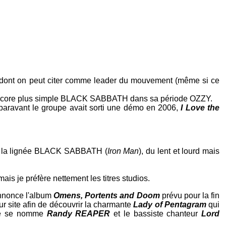
om dont on peut citer comme leader du mouvement (même si ce
re encore plus simple BLACK SABBATH dans sa période OZZY.
uparavant le groupe avait sorti une démo en 2006,
I Love the
s la lignée BLACK SABBATH (
Iron Man
), du lent et lourd mais
s je préfère nettement les titres studios.
annonce l'album
Omens, Portents and Doom
prévu pour la fin
ur site afin de découvrir la charmante
Lady of Pentagram
qui
iste se nomme
Randy REAPER
et le bassiste chanteur
Lord