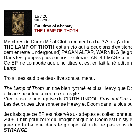
15 / 20
28/03/2008
Cauldron of witchery
THE LAMP OF THOTH
Membres du Doom Métal Club comment ça ba ? Allez j'ai four
THE LAMP OF THOTH
est un trio qui a deux ans d'existe
dernier reste Underground) PAGAN ALTAR, WARNING (le g
Dans les groupes plus connus je citerai CANDLEMASS afin d'
Ce EP ne comporte que cinq titres et est en fait la ré édit
Lamp
.
Trois titres studio et deux live sont au menu.
The Lamp of Thoth
un titre bien rythmé et plus Heavy que Do
efficace pour tout amoureux du style.
Vient ensuite une reprise de CIRITH UNGOL,
Frost anf Fire
, 
Les deux titres Live sont entre Heavy et Doom dans la plus pu
Je dirais que ce EP est réservé aux adeptes et collectionn
2008. Enfin pour ceux qui imaginent que le Doom est un style 
joue de la batterie dans le groupe...Afin de ne pas vous 
STRANGE
!