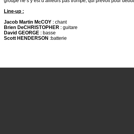
groupe ne s’y est d’ailleurs pas trompé, qui prévoit pour débu
Line-up :
Jacob Martin McCOY
: chant
Brien DeCHRISTOPHER
: guitare
David GEORGE
: basse
Scott HENDERSON
:batterie