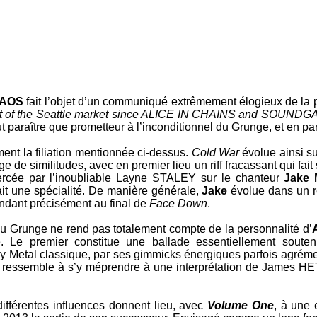
HAOS
fait l’objet d’un communiqué extrêmement élogieux de la pa
t of the Seattle market since
ALICE IN CHAINS
and
SOUNDG
 paraître que prometteur à l’inconditionnel du
Grunge
, et en pa
ment la filiation mentionnée ci-dessus.
Cold War
évolue ainsi su
ge de similitudes, avec en premier lieu un
riff
fracassant qui fai
xercée par l’inoubliable
Layne STALEY
sur le chanteur
Jake
fait une spécialité. De manière générale,
Jake
évolue dans un re
ondant précisément au final de
Face Down
.
 du
Grunge
ne rend pas totalement compte de la personnalité d’
. Le premier constitue une ballade essentiellement sout
y Metal
classique, par ses
gimmicks
énergiques parfois agréme
ressemble à s’y méprendre à une interprétation de
James HE
ifférentes influences donnent lieu, avec
Volume One
, à une 