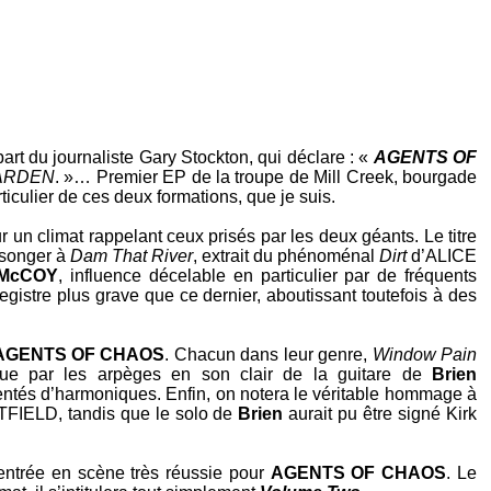
rt du journaliste Gary Stockton, qui déclare : «
AGENTS OF
ARDEN
. »… Premier
EP
de la troupe de
Mill Creek
, bourgade
rticulier de ces deux formations, que je suis.
r un climat rappelant ceux prisés par les deux géants. Le titre
t songer à
Dam That River
, extrait du phénoménal
Dirt
d’
ALICE
 McCOY
, influence décelable en particulier par de fréquents
gistre plus grave que ce dernier, aboutissant toutefois à des
AGENTS OF CHAOS
. Chacun dans leur genre,
Window Pain
enue par les arpèges en son clair de la guitare de
Brien
ntés d’harmoniques. Enfin, on notera le véritable hommage à
TFIELD
, tandis que le solo de
Brien
aurait pu être signé
Kirk
entrée en scène très réussie pour
AGENTS OF CHAOS
. Le