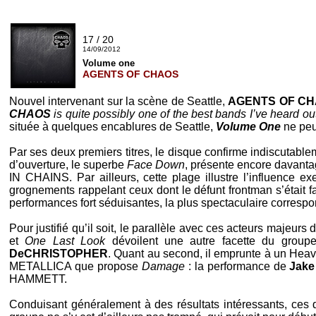
17 / 20
14/09/2012
Volume one
AGENTS OF CHAOS
Nouvel intervenant sur la scène de
Seattle
,
AGENTS OF C
CHAOS
is quite possibly one of the best bands I’ve heard ou
située à quelques encablures de
Seattle
,
Volume One
ne peut
Par ses deux premiers titres, le disque confirme indiscutable
d’ouverture, le superbe
Face Down
, présente encore davanta
IN CHAINS
. Par ailleurs, cette plage illustre l’influence e
grognements rappelant ceux dont le défunt
frontman
s’était 
performances fort séduisantes, la plus spectaculaire corresp
Pour justifié qu’il soit, le parallèle avec ces acteurs majeurs
et
One Last Look
dévoilent une autre facette du groupe
DeCHRISTOPHER
. Quant au second, il emprunte à un
Heav
METALLICA
que propose
Damage
: la performance de
Jake
HAMMETT
.
Conduisant généralement à des résultats intéressants, ces d