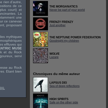
 rien d’autre,
ositions de ce
THE MORGANATICS
plus court) et
Never be part of your world
ancinantes. La
notamment une
Sur ce canevas
FRENZY FRENZY
tent, proposant
Just another
 des mythiques
THE NEPTUNE POWER FEDERATION
atmosphériques
Goodnight my children
es effluves qui
NTRIC MUSE
k
et du
Rock
WOLVE
igoureux, servi
Lazare
éresse au
Rock
res. Etant bien
Chroniques du même auteur
LAPSUS DEI
Sea of deep reflections
RAL
HIGH SPIRITS
Safe on the other side