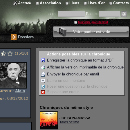
Accueil
Association
Liens
Livre d'or
Contacts
Login:
Passe:
S'inscrire gratuitement
0 article
Votre panier est vide
Valider votre panier
Dossiers
(15/20)
Actions possibles sur la chronique
Enregistrer la chronique au format .PDF
Afficher la version imprimable de la chronique
Envoyer la chronique par email
Ecrire un commentaire
Poser une question sur la chronique
Auteur :
Alain
Signaler une erreur
on
: 08/12/2012
Chroniques du même style
JOE BONAMASSA
Tales of time