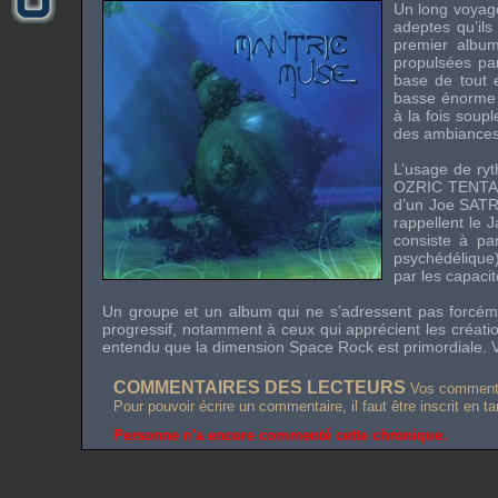
Un long voyage
adeptes qu’ils
premier album
propulsées par
base de tout 
basse énorme 
à la fois soup
des ambiances 
L’usage de ryt
OZRIC TENT
d’un
Joe SATR
rappellent le
J
consiste à pa
psychédélique),
par les capaci
Un groupe et un album qui ne s’adressent pas forc
progressif, notamment à ceux qui apprécient les créat
entendu que la dimension
Space Rock
est primordiale. 
COMMENTAIRES DES LECTEURS
Vos commentai
Pour pouvoir écrire un commentaire, il faut être inscrit en t
Personne n'a encore commenté cette chronique.