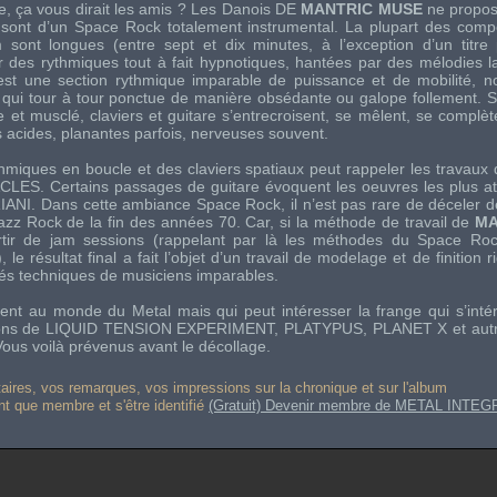
, ça vous dirait les amis ? Les Danois DE
MANTRIC MUSE
ne propose
 sont d’un
Space Rock
totalement instrumental. La plupart des comp
 sont longues (entre sept et dix minutes, à l’exception d’un titre 
 des rythmiques tout à fait hypnotiques, hantées par des mélodies l
est une section rythmique imparable de puissance et de mobilité, 
qui tour à tour ponctue de manière obsédante ou galope follement. 
le et musclé, claviers et guitare s’entrecroisent, se mêlent, se complè
acides, planantes parfois, nerveuses souvent.
hmiques en boucle et des claviers spatiaux peut rappeler les travaux
ACLES
. Certains passages de guitare évoquent les oeuvres les plus 
IANI
. Dans cette ambiance
Space Rock
, il n’est pas rare de déceler d
azz Rock
de la fin des années 70. Car, si la méthode de travail de
MA
rtir de
jam sessions
(rappelant par là les méthodes du
Space Roc
 le résultat final a fait l’objet d’un travail de modelage et de finition r
tés techniques de musiciens imparables.
ément au monde du
Metal
mais qui peut intéresser la frange qui s’int
ions de
LIQUID TENSION EXPERIMENT
,
PLATYPUS
,
PLANET X
et aut
Vous voilà prévenus avant le décollage.
res, vos remarques, vos impressions sur la chronique et sur l'album
ant que membre et s'être identifié
(Gratuit) Devenir membre de METAL INTEG