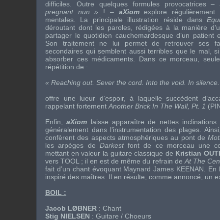
difficiles. Outre quelques formules provocatrices –
pregnant nun »
! –
aXiom
explore régulièrement 
mentales. La principale illustration réside dans
Equi
déroutant dont les paroles, rédigées à la manière d’u
partager le quotidien cauchemardesque d’un patient 
Son traitement ne lui permet de retrouver ses fac
secondaires qui semblent aussi terribles que le mal, si
absorber ces médicaments. Dans ce morceau, seule 
répétition de :
« Reaching out. Sever the cord. Into the void. In silence.
offre une lueur d’espoir, à laquelle succèdent d’ac
rappelant fortement
Another Brick In The Wall, Pt. 1
(
PI
Enfin,
aXiom
laisse apparaître de nettes inclinations 
généralement dans l’instrumentation des plages. Ainsi
confèrent des aspects atmosphériques au pont de
Mot
les arpèges de
Darkest
font de ce morceau une com
mettant en valeur la guitare classique de
Kristian OUT
vers
TOOL
; il en est de même du refrain de
At The Cen
fait d’un chant évoquant
Maynard James KEENAN
. En 
inspiré des maîtres. Il en résulte, comme annoncé, un e
BOIL
:
Jacob LØBNER
: Chant
Stig NIELSEN
: Guitare / Choeurs