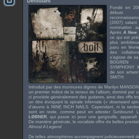
Déroutant
Fondé en 20
débuts d
reconnaissa
(2007) valant 
nomination 
Après
A New 
ce qui est pr
plus ambitieu
paru en févri
des collabora
s’agisse de sa
BOGREN
SYMPHONY 
de son
artwor
SMITH.
Introduit par des murmures dignes de
Marilyn MANSON
un premier indice de la teneur de l’album, dominé par u
ci procède généralement des guitares, ainsi des
riffs
in
un titre évoquant la spirale infernale (
« downward spir
d’œuvre à
NINE INCH NAILS
. Cependant, ni la secti
sont en reste, comme peut en attester
Sunbound
. 
LØBNER
, qui passe ici pour une gargouille, apparaît 
De manière générale, le vocaliste offre de belles prestat
Almost A Legend
.
De telles atmosphères accompagnent judicieusement des