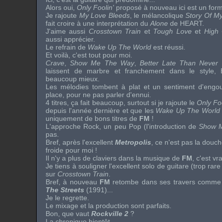
Alors oui,
Only Foolin'
proposé à nouveau ici est un for
Je rajoute
My Love Bleeds
, le mélancolique
Story Of My
fait croire à une interprétation du
Alone
de
HEART
.
J'aime aussi
Crosstown Train
et
Tough Love
et
High
aussi apprécier.
Le refrain de
Wake Up The World
est réussi.
Et voilà, c'est tout pour moi.
Crave
,
Show Me The Way
,
Better Late Than Never
laissent de marbre et franchement dans le style,
beaucoup mieux.
Les mélodies tombent à plat et un sentiment d'engou
place, pour ne pas parler d'ennui.
4 titres, ça fait beaucoup, surtout si je rajoute le
Only Fo
depuis l'année dernière et que les
Wake Up The World
uniquement de bons titres de
FM
!
L'approche
Rock
, un peu
Pop
(l'introduction de
Show 
pas.
Bref, après l'excellent
Metropolis
, ce n'est pas la douc
froide pour moi !
Il n'y a plus de claviers dans la musique de
FM
, c'est 
Je tiens à souligner l'excellent solo de guitare (trop rare
sur
Crosstown Train
.
Bref, à nouveau
FM
retombe dans ses travers comme
The Streets
(1991)...
Je le regrette.
Le mixage et la production sont parfaits.
Bon, que vaut
Rockville 2
?
La chronique bientôt...