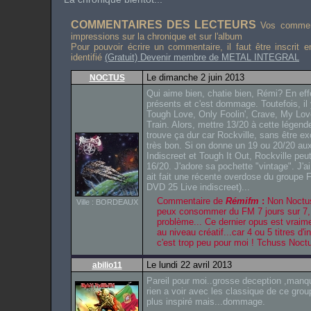
COMMENTAIRES DES LECTEURS
Vos comment
impressions sur la chronique et sur l'album
Pour pouvoir écrire un commentaire, il faut être inscrit 
identifié
(Gratuit) Devenir membre de METAL INTEGRAL
Le dimanche 2 juin 2013
NOCTUS
Qui aime bien, chatie bien, Rémi? En eff
présents et c'est dommage. Toutefois, il
Tough Love, Only Foolin', Crave, My Lo
Train. Alors, mettre 13/20 à cette légend
trouve ça dur car Rockville, sans être ex
très bon. Si on donne un 19 ou 20/20 au
Indiscreet et Tough It Out, Rockville peu
16/20. J'adore sa pochette "vintage". J'
ait fait une récente overdose du groupe 
DVD 25 Live indiscreet)...
Commentaire de
Rémifm
:
Non Noctus
Ville : BORDEAUX
peux consommer du FM 7 jours sur 7,
problème... Ce dernier opus est vraim
au niveau créatif...car 4 ou 5 titres d'
c'est trop peu pour moi ! Tchuss Noctu
Le lundi 22 avril 2013
abilio11
Pareil pour moi..grosse deception ,manqu
rien a voir avec les classique de ce group
plus inspiré mais...dommage.