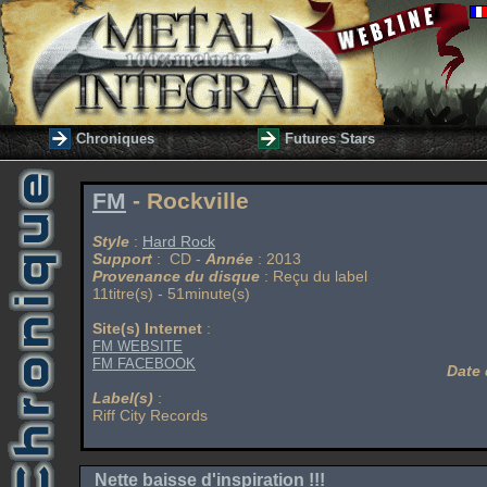
Chroniques
Futures Stars
FM
- Rockville
Style
:
Hard Rock
Support
: CD -
Année
: 2013
Provenance du disque
: Reçu du label
11titre(s) - 51minute(s)
Site(s) Internet
:
FM WEBSITE
FM FACEBOOK
Date 
Label(s)
:
Riff City Records
Nette baisse d'inspiration !!!