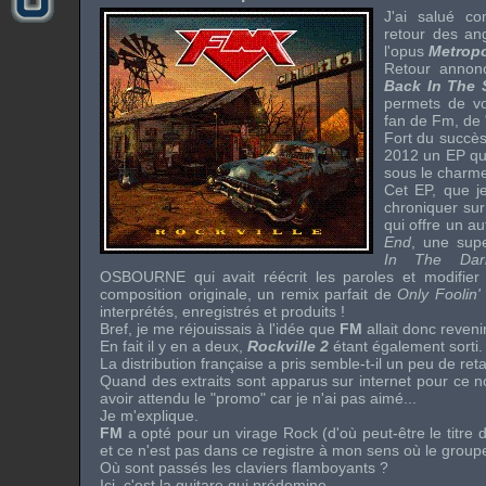
J'ai salué co
retour des an
l'opus
Metrop
Retour annon
Back In The
permets de vo
fan de
Fm
, de 
Fort du succès
2012 un
EP
qu
sous le charm
Cet
EP
, que j
chroniquer sur 
qui offre un au
End
, une sup
In The Dar
OSBOURNE
qui avait réécrit les paroles et modifier
composition originale, un remix parfait de
Only Foolin'
interprétés, enregistrés et produits !
Bref, je me réjouissais à l'idée que
FM
allait donc reven
En fait il y en a deux,
Rockville 2
étant également sorti.
La distribution française a pris semble-t-il un peu de reta
Quand des extraits sont apparus sur internet pour ce n
avoir attendu le "promo" car je n'ai pas aimé...
Je m'explique.
FM
a opté pour un virage
Rock
(d'où peut-être le titre 
et ce n'est pas dans ce registre à mon sens où le groupe
Où sont passés les claviers flamboyants ?
Ici, c'est la guitare qui prédomine...