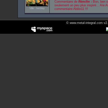
Commentaire de
Rémifm
:
Bon, ben si
seulement un peu plus inspiré... Aïe A
Ville : herblay
commentaire Abilio11 !!!
© www.metal-integral.com v2.5